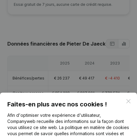
Essai gratuit de 7 jours, aucune carte de crédit requise.
Données financières
de Pieter De Jaeck
2025
2024
2023
Bénéfices/pertes
€
26 237
€
49 417
€
-4 410
€
15
Capitaux propres
€
854 228
€
827 991
€
778 574
€
782
Clo
Faites-en plus avec nos cookies !
Marge brute
€
81 959
€
185 930
€
207 269
€
31
Afin d'optimiser votre expérience d'utilisateur,
Companyweb recueille des informations sur la façon dont
vous utilisez ce site web.
La politique en matière de cookies
vous permet de savoir quelles informations sont visées et