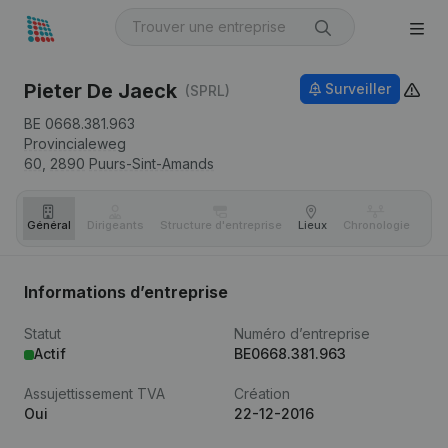
Pieter De Jaeck
Surveiller
(SPRL)
BE 0668.381.963
Provincialeweg
60,
2890
Puurs-Sint-Amands
Général
Dirigeants
Structure d'entreprise
Lieux
Chronologie
Com
Informations d’entreprise
Statut
Numéro d’entreprise
Actif
BE0668.381.963
Assujettissement TVA
Création
Oui
22-12-2016