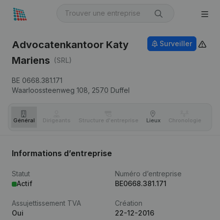
Advocatenkantoor Katy
Surveiller
Mariens
(SRL)
BE 0668.381.171
Waarloossteenweg 108,
2570
Duffel
Général
Dirigeants
Structure d'entreprise
Lieux
Chronologie
Com
Informations d’entreprise
Statut
Numéro d’entreprise
Actif
BE0668.381.171
Assujettissement TVA
Création
Oui
22-12-2016