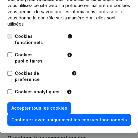
vous utilisez ce site web.
La politique en matière de cookies
vous permet de savoir quelles informations sont visées et
Publications
de Advocatenkantoor Katy Mariens
vous donne le contrôle sur la manière dont elles sont
utilisées.
Date
Publication
Cookies
fonctionnels
24-01-2024
Modification(s) Statuts
(NL)
Cookies
publicitaires
28-07-2020
Siège Social
(NL)
Cookies de
17-01-2019
Divers
préférence
Cookies analytiques
Rubrique Constitution (Nouvelle
27-12-2016
Personne Morale, Ouverture
Succursale, etc...)
(NL)
Accepter tous les cookies
Continuez avec uniquement les cookies fonctionnels
Questions fréquemment posées