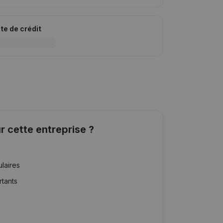
ite de crédit
r cette entreprise ?
ulaires
rtants