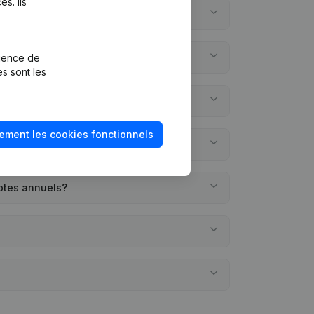
s. Ils
rience de
es sont les
ement les cookies fonctionnels
ptes annuels?