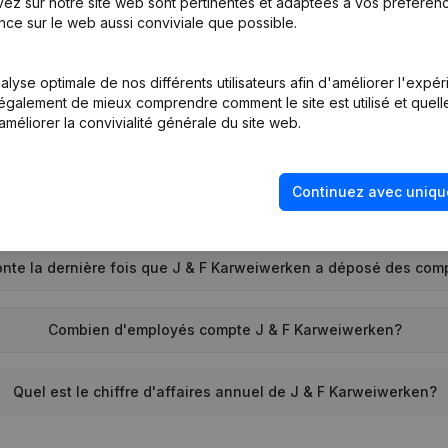
ez sur notre site web sont pertinentes et adaptées à vos préférence
Quel est le numéro d'entreprise de J & F Karweiwerken?
nce sur le web aussi conviviale que possible.
Quel est l'identifiant PEPPOL de J & F Karweiwerken?
lyse optimale de nos différents utilisateurs afin d'améliorer l'expé
nt également de mieux comprendre comment le site est utilisé et quell
améliorer la convivialité générale du site web.
Quand la société J & F Karweiwerken a-t-elle été créée?
Continuez avec uniqu
Quelle est l'adresse de J & F Karweiwerken?
nte la dernière fois que J & F Karweiwerken a déposé des com
Combien d'employés compte J & F Karweiwerken?
Quel est le chiffre d'affaires annuel de J & F Karweiwerken?