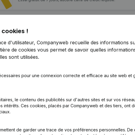
 cookies !
nce d'utilisateur, Companyweb recueille des informations su
tière de cookies
vous permet de savoir quelles informations
es sont utilisées.
nations - Capital - Actions - Siège Social
(NL)
écessaires pour une connexion correcte et efficace au site web et g
tion (Nouvelle Personne Morale, Ouverture Succursale, etc...)
(NL)
itaires, le contenu des publicités sur d'autres sites et sur vos rése
s intérêts. Ces cookies, placés par Companyweb et des tiers, ont d
iaux.
mettent de garder une trace de vos préférences personnelles. De 