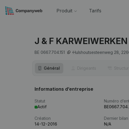
Produit
Tarifs
J & F KARWEIWERKEN
BE 0667.704.151
Hulshoutsesteenweg 28,
226
Général
Dirigeants
Structu
Informations d’entreprise
Statut
Numéro d’ent
Actif
BE0667.704.
Création
Dernier bilan
14-12-2016
N/A