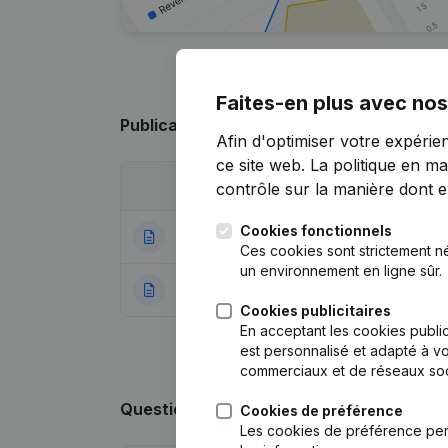
Faites-en plus avec nos
Publications
de J & F KARWEIWERKEN
Afin d'optimiser votre expérie
ce site web.
La politique en ma
Date
Publication
contrôle sur la manière dont ell
Cookies fonctionnels
01-07-2021
Demissions - Nomi
Ces cookies sont strictement n
un environnement en ligne sûr.
16-12-2016
Rubrique Constitu
Cookies publicitaires
En acceptant les cookies public
est personnalisé et adapté à vo
commerciaux et de réseaux soc
Questions fréquemment posées
Cookies de préférence
Les cookies de préférence per