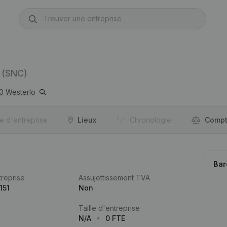
(SNC)
0
Westerlo
re d'entreprise
Lieux
Chronologie
Compt
Bar
reprise
Assujettissement TVA
151
Non
Taille d'entreprise
N/A
0 FTE