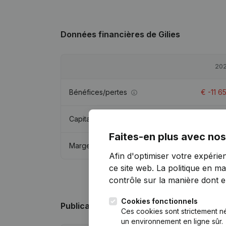
Données financières
de Gilies
20
Bénéfices/pertes
€
-11 6
Capitaux propres
€
96 2
Faites-en plus avec nos
Marge brute
€
167 6
Afin d'optimiser votre expérie
ce site web.
La politique en ma
contrôle sur la manière dont ell
Cookies fonctionnels
Publications
de Gilies
Ces cookies sont strictement n
un environnement en ligne sûr.