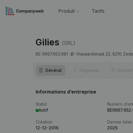
Produit
Tarifs
Gilies
(SRL)
BE 0667.652.681
Vlasaardstraat 23,
8210
Zede
Général
Dirigeants
Structu
Informations d’entreprise
Statut
Numéro d’ent
Actif
BE0667.652.
Création
Dernier bilan
12-12-2016
2025