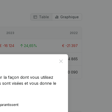
Table
Graphique
2023
2022
€
-16 124
24,65%
€
-21 397
€
118 741
-11,96%
€
134 865
Close
€
157 295
12,28%
€
140 090
r la façon dont vous utilisez
 sont visées et vous donne le
arantissent