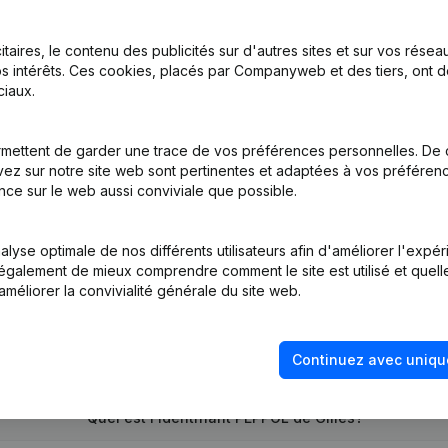
itaires, le contenu des publicités sur d'autres sites et sur vos rése
s intérêts. Ces cookies, placés par Companyweb et des tiers, ont d
on, Coordination, Autres Modifications, …) - Modification Forme Jur
iaux.
mettent de garder une trace de vos préférences personnelles. De 
ez sur notre site web sont pertinentes et adaptées à vos préférence
tion (Nouvelle Personne Morale, Ouverture Succursale, etc...)
(NL)
nce sur le web aussi conviviale que possible.
lyse optimale de nos différents utilisateurs afin d'améliorer l'expé
nt également de mieux comprendre comment le site est utilisé et quell
améliorer la convivialité générale du site web.
Quel est le numéro de TVA de Gilies?
Continuez avec uniqu
Quel est l'identifiant PEPPOL de Gilies?