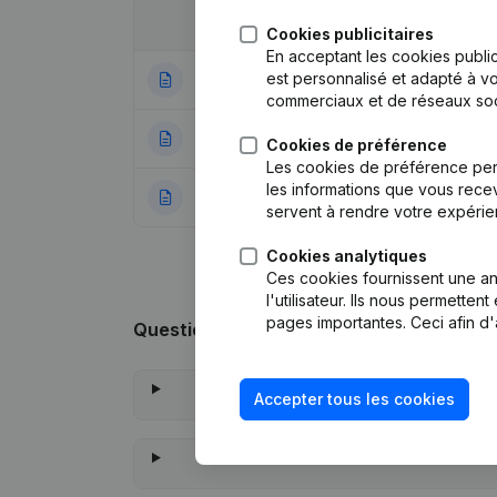
Date
Publication
Cookies publicitaires
En acceptant les cookies public
est personnalisé et adapté à vo
05-03-2020
Statuts (Traducti
commerciaux et de réseaux soc
14-02-2017
Divers
Cookies de préférence
Les cookies de préférence per
les informations que vous recev
15-12-2016
Rubrique Constitu
servent à rendre votre expérie
Cookies analytiques
Ces cookies fournissent une ana
l'utilisateur. Ils nous permette
pages importantes. Ceci afin d'
Questions fréquemment posées
Accepter tous les cookies