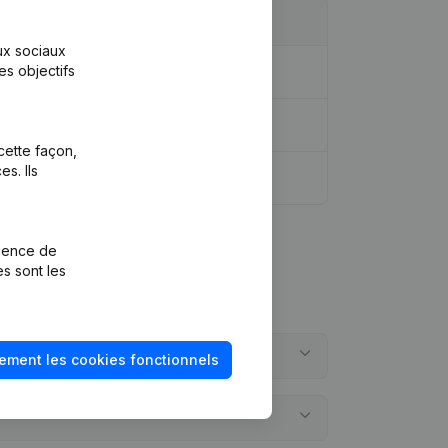
aux sociaux
es objectifs
idique - Demissions - Nominations
(NL)
cette façon,
s. Ils
rience de
es sont les
ement les cookies fonctionnels