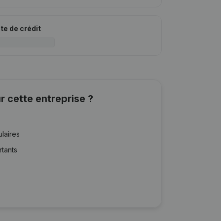
ite de crédit
r cette entreprise ?
ulaires
rtants