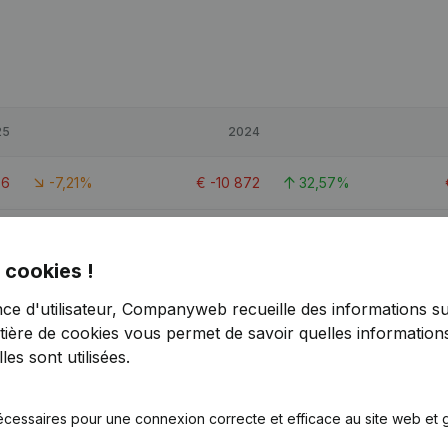
25
2024
56
-7,21%
€
-10 872
32,57%
13
-10,81%
€
107 869
-9,16%
 cookies !
76
3,25%
€
162 392
3,24%
nce d'utilisateur, Companyweb recueille des informations su
tière de cookies
vous permet de savoir quelles informations
es sont utilisées.
écessaires pour une connexion correcte et efficace au site web et g