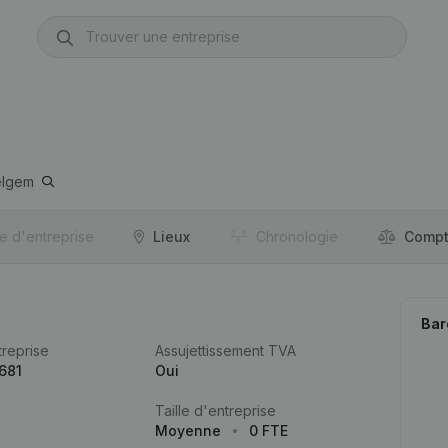
lgem
re d'entreprise
Lieux
Chronologie
Compt
Bar
reprise
Assujettissement TVA
681
Oui
Taille d'entreprise
Moyenne
0 FTE