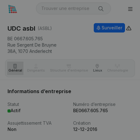
UDC asbl
Surveiller
(ASBL)
BE 0667.605.765
Rue Sergent De Bruyne
38A,
1070
Anderlecht
Général
Dirigeants
Structure d'entreprise
Lieux
Chronologie
Com
Informations d’entreprise
Statut
Numéro d’entreprise
Actif
BE0667.605.765
Assujettissement TVA
Création
Non
12-12-2016