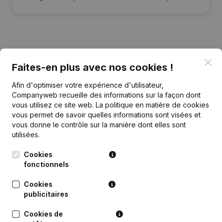
Publications
de UDC asbl
Clo
Faites-en plus avec nos cookies !
Afin d'optimiser votre expérience d'utilisateur,
Date
Publication
Companyweb recueille des informations sur la façon dont
vous utilisez ce site web.
La politique en matière de cookies
24-01-2018
Demissions, Nominations
vous permet de savoir quelles informations sont visées et
vous donne le contrôle sur la manière dont elles sont
utilisées.
Rubrique Constitution (Nouvelle
14-12-2016
Personne Morale, Ouverture
Cookies
Succursale, etc...)
fonctionnels
Cookies
publicitaires
Questions fréquemment posées
Cookies de