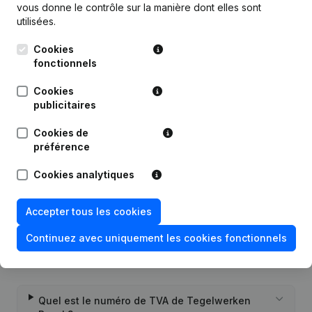
Publications
de Tegelwerken Buyck
vous donne le contrôle sur la manière dont elles sont
utilisées.
Date
Publication
Cookies
fonctionnels
Statuts (Traduction, Coordination,
Autres Modifications, …) -
Cookies
12-10-2023
Modification Forme Juridique -
publicitaires
Divers - Demissions - Nominations
(NL)
Cookies de
préférence
Rubrique Constitution (Nouvelle
14-12-2016
Personne Morale, Ouverture
Cookies analytiques
Succursale, etc...)
(NL)
Accepter tous les cookies
Continuez avec uniquement les cookies fonctionnels
Questions fréquemment posées
Quel est le numéro de TVA de Tegelwerken