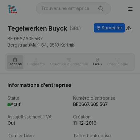
Tegelwerken Buyck
Surveiller
(SRL)
BE 0667.605.567
Bergstraat(Mar) 84,
8510
Kortrijk
Général
Dirigeants
Structure d'entreprise
Lieux
Chronologie
Com
Informations d’entreprise
Statut
Numéro d’entreprise
Actif
BE0667.605.567
Assujettissement TVA
Création
Oui
11-12-2016
Dernier bilan
Taille d'entreprise