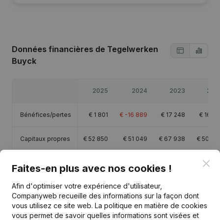
Données financières
de Tegelwerken
Buyck
2025
2024
2023
202
Bénéfices/pertes
€
1 801
€
-16 889
€
17 248
€
16 81
Capitaux propres
€
52 850
€
51 049
€
67 938
€
50 69
Clo
Marge brute
€
16 200
€
-1 360
€
25 333
€
27 69
Faites-en plus avec nos cookies !
Afin d'optimiser votre expérience d'utilisateur,
Companyweb recueille des informations sur la façon dont
vous utilisez ce site web.
La politique en matière de cookies
vous permet de savoir quelles informations sont visées et