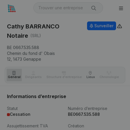
Cathy BARRANCO
Surveiller
Notaire
(SRL)
BE 0667.535.588
Chemin du fond d' Obais
12,
1473
Genappe
Général
Dirigeants
Structure d'entreprise
Lieux
Chronologie
Com
Informations d’entreprise
Statut
Numéro d’entreprise
Cessation
BE0667.535.588
Assujettissement TVA
Création