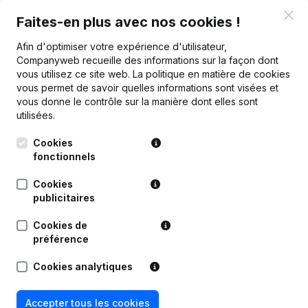
Clo
Faites-en plus avec nos cookies !
Afin d'optimiser votre expérience d'utilisateur,
Companyweb recueille des informations sur la façon dont
vous utilisez ce site web.
La politique en matière de cookies
Publications
de Cathy BARRANCO Notaire
vous permet de savoir quelles informations sont visées et
vous donne le contrôle sur la manière dont elles sont
utilisées.
Date
Publication
Cookies
Rubrique Fin (Cessation, Annulation
fonctionnels
28-01-2026
Cessation, Nullite, Concordat,
Reorganisation Judiciaire, etc...)
Cookies
publicitaires
Rubrique Fin (Cessation, Annulation
02-01-2026
Cessation, Nullite, Concordat,
Cookies de
Reorganisation Judiciaire, etc...)
préférence
Statuts (Traduction, Coordination,
Cookies analytiques
Autres Modifications, …) -
16-12-2022
Modification Forme Juridique -
Demissions, Nominations
Accepter tous les cookies