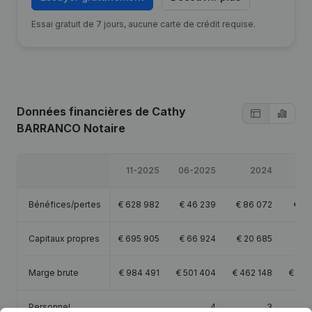
Essai gratuit de 7 jours, aucune carte de crédit requise.
Données financières
de Cathy
BARRANCO Notaire
11-2025
06-2025
2024
Bénéfices/pertes
€
628 982
€
46 239
€
86 072
€
11
Capitaux propres
€
695 905
€
66 924
€
20 685
€
20
Marge brute
€
984 491
€
501 404
€
462 148
€
487
Personnel
4
3