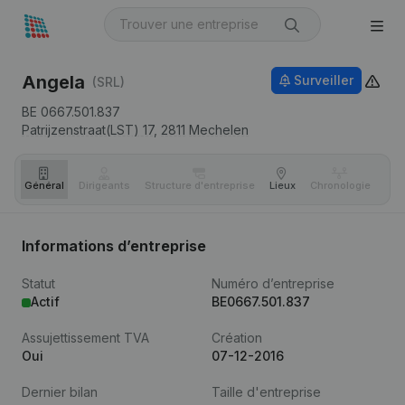
Angela
Surveiller
(SRL)
BE 0667.501.837
Patrijzenstraat(LST) 17,
2811
Mechelen
Général
Dirigeants
Structure d'entreprise
Lieux
Chronologie
Com
Informations d’entreprise
Statut
Numéro d’entreprise
Actif
BE0667.501.837
Assujettissement TVA
Création
Oui
07-12-2016
Dernier bilan
Taille d'entreprise