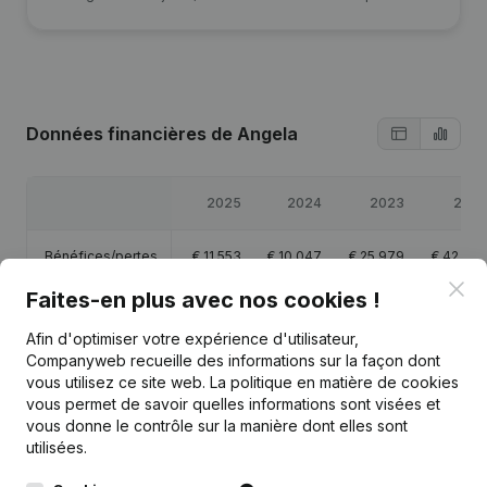
Données financières
de Angela
2025
2024
2023
202
Bénéfices/pertes
€
11 553
€
10 047
€
25 979
€
42 68
Clo
Faites-en plus avec nos cookies !
Capitaux propres
€
74 660
€
63 107
€
53 060
€
27 08
Afin d'optimiser votre expérience d'utilisateur,
Companyweb recueille des informations sur la façon dont
Marge brute
€
28 521
€
30 182
€
43 167
€
66 89
vous utilisez ce site web.
La politique en matière de cookies
vous permet de savoir quelles informations sont visées et
vous donne le contrôle sur la manière dont elles sont
utilisées.