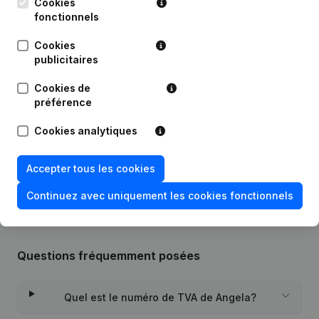
Publications
de Angela
Cookies
fonctionnels
Cookies
Date
Publication
publicitaires
Statuts (Traduction, Coordination,
Cookies de
Autres Modifications, …) -
26-07-2021
préférence
Modification Forme Juridique -
Demissions - Nominations
(NL)
Cookies analytiques
Rubrique Constitution (Nouvelle
09-12-2016
Personne Morale, Ouverture
Accepter tous les cookies
Succursale, etc...)
(NL)
Continuez avec uniquement les cookies fonctionnels
Questions fréquemment posées
Quel est le numéro de TVA de Angela?