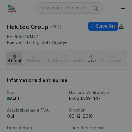
Halutec Group
Surveiller
(SRL)
BE 0667.491.147
Rue de l'Etat 65,
4682
Oupeye
Général
Dirigeants
Structure d'entreprise
Lieux
Chronologie
Com
Informations d’entreprise
Statut
Numéro d’entreprise
Actif
BE0667.491.147
Assujettissement TVA
Création
Oui
06-12-2016
Dernier bilan
Taille d'entreprise