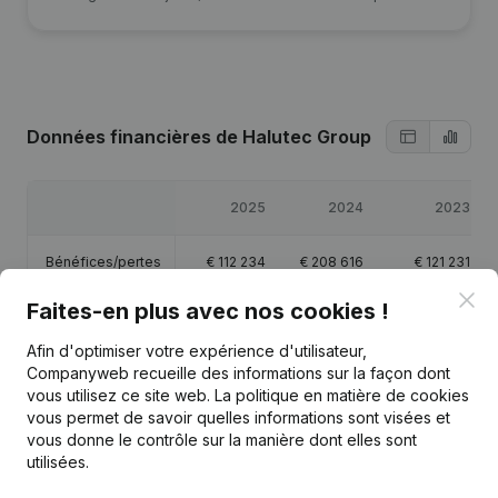
Données financières
de Halutec Group
2025
2024
2023
Bénéfices/pertes
€
112 234
€
208 616
€
121 231
Clo
Faites-en plus avec nos cookies !
Capitaux propres
€
3 952 293
€
4 115 059
€
3 906 443
Afin d'optimiser votre expérience d'utilisateur,
Marge brute
€
255 851
€
261 851
€
261 803
Companyweb recueille des informations sur la façon dont
vous utilisez ce site web.
La politique en matière de cookies
vous permet de savoir quelles informations sont visées et
vous donne le contrôle sur la manière dont elles sont
utilisées.