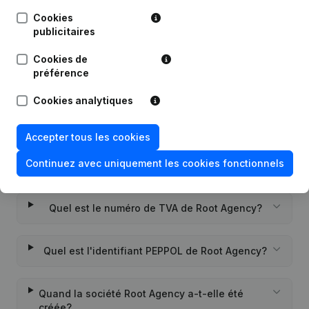
Cookies
Capital - Actions - Demissions -
16-01-2019
publicitaires
Nominations
(NL)
Cookies de
Rubrique Constitution (Nouvelle
préférence
07-12-2016
Personne Morale, Ouverture
Succursale, etc...)
(NL)
Cookies analytiques
Accepter tous les cookies
Continuez avec uniquement les cookies fonctionnels
Questions fréquemment posées
Quel est le numéro de TVA de Root Agency?
Quel est l'identifiant PEPPOL de Root Agency?
Quand la société Root Agency a-t-elle été
créée?