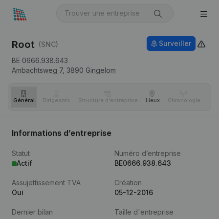
Root
Surveiller
(SNC)
BE 0666.938.643
Ambachtsweg 7,
3890
Gingelom
Général
Dirigeants
Structure d'entreprise
Lieux
Chronologie
Com
Informations d’entreprise
Statut
Numéro d’entreprise
Actif
BE0666.938.643
Assujettissement TVA
Création
Oui
05-12-2016
Dernier bilan
Taille d'entreprise