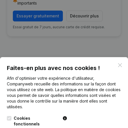
importants
Essayer gratuitement
Découvrir plus
Essai gratuit de 7 jours, aucune carte de crédit requise.
Publications
de Root
Clo
Faites-en plus avec nos cookies !
Afin d'optimiser votre expérience d'utilisateur,
Date
Publication
Companyweb recueille des informations sur la façon dont
vous utilisez ce site web.
La politique en matière de cookies
15-05-2024
Modification(s) Statuts
(NL)
vous permet de savoir quelles informations sont visées et
vous donne le contrôle sur la manière dont elles sont
utilisées.
14-11-2022
Siège Social
(NL)
Cookies
10-03-2020
Siège Social
(NL)
fonctionnels