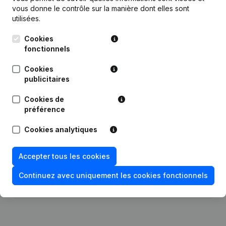
vous donne le contrôle sur la manière dont elles sont
utilisées.
Cookies
fonctionnels
Publications
de Emli Retail
Cookies
publicitaires
Date
Publication
Cookies de
préférence
Modification Forme Juridique -
14-12-2020
Demissions - Nominations
(NL)
Cookies analytiques
03-01-2017
Siège Social
(NL)
Accepter tous les cookies
Rubrique Constitution (Nouvelle
Continuez avec uniquement les cookies fonctionnels
07-11-2016
Personne Morale, Ouverture
Succursale, etc...)
(NL)