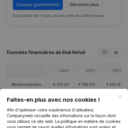
Essayer gratuitement
Découvrir plus
Essai gratuit de 7 jours, aucune carte de crédit requise.
Données financières
de Emli Retail
2024
2023
2022
Bénéfices/pertes
€
744 211
€
746 275
€
402 121
Clo
Faites-en plus avec nos cookies !
Capitaux propres
€
2 495 307
€
1 751 096
€
1 668 688
Afin d'optimiser votre expérience d'utilisateur,
Marge brute
€
3 173 395
€
2 974 753
€
2 247 059
Companyweb recueille des informations sur la façon dont
vous utilisez ce site web.
La politique en matière de cookies
Personnel
42
38,1
32,4
vous permet de savoir quelles informations sont visées et