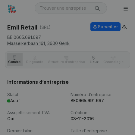
Emli Retail
Surveiller
(SRL)
BE 0665.691.697
Maaseikerbaan 161,
3600
Genk
Général
Dirigeants
Structure d'entreprise
Lieux
Chronologie
Com
Informations d’entreprise
Statut
Numéro d’entreprise
Actif
BE0665.691.697
Assujettissement TVA
Création
Oui
03-11-2016
Dernier bilan
Taille d'entreprise