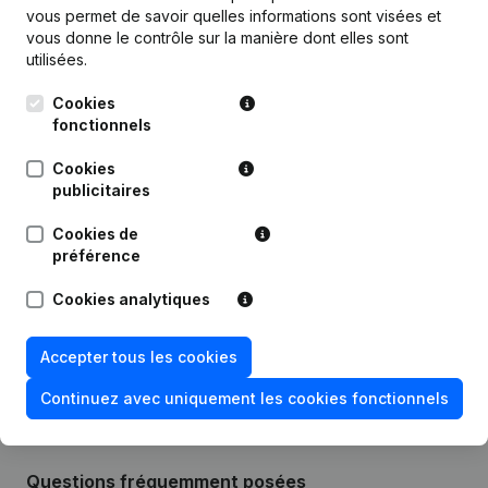
vous permet de savoir quelles informations sont visées et
Publications
de Vini Green Energy
vous donne le contrôle sur la manière dont elles sont
utilisées.
Date
Publication
Cookies
fonctionnels
Statuts (Traduction, Coordination,
Autres Modifications, …) -
Cookies
25-02-2020
Modification Forme Juridique -
publicitaires
Capital - Actions - Demissions -
Nominations
(NL)
Cookies de
préférence
07-05-2019
Siège Social
(NL)
Cookies analytiques
Rubrique Constitution (Nouvelle
04-11-2016
Personne Morale, Ouverture
Succursale, etc...)
(NL)
Accepter tous les cookies
Continuez avec uniquement les cookies fonctionnels
Questions fréquemment posées