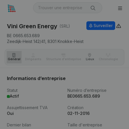
Vini Green Energy
Surveiller
(SRL)
BE 0665.653.689
Zeedijk-Heist 142/41,
8301
Knokke-Heist
Général
Dirigeants
Structure d'entreprise
Lieux
Chronologie
Com
Informations d’entreprise
Statut
Numéro d’entreprise
Actif
BE0665.653.689
Assujettissement TVA
Création
Oui
02-11-2016
Dernier bilan
Taille d'entreprise