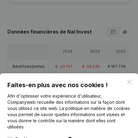
Données financières
de Nal Invest
2024
2023
2022
Bénéfices/pertes
€
-23 137
€
-59 530
€
187 736
Clo
Capitaux propres
€
-257 877
€
-234 740
€
-175 210
€
Faites-en plus avec nos cookies !
Afin d'optimiser votre expérience d'utilisateur,
Marge brute
€
201 478
€
194 167
€
370 427
€
Companyweb recueille des informations sur la façon dont
vous utilisez ce site web.
La politique en matière de cookies
vous permet de savoir quelles informations sont visées et
vous donne le contrôle sur la manière dont elles sont
utilisées.
Publications
de Nal Invest