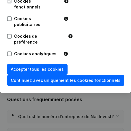
Cookies
fonctionnels
Date
Publication
Cookies
publicitaires
11-12-2020
Demissions - Nominations
(NL)
Cookies de
14-09-2017
Demissions - Nominations
(NL)
préférence
Cookies analytiques
Rubrique Constitution (Nouvelle
03-11-2016
Personne Morale, Ouverture
Succursale, etc...)
(NL)
Accepter tous les cookies
Continuez avec uniquement les cookies fonctionnels
Questions fréquemment posées
Quel est le numéro d'entreprise de Nal Invest?