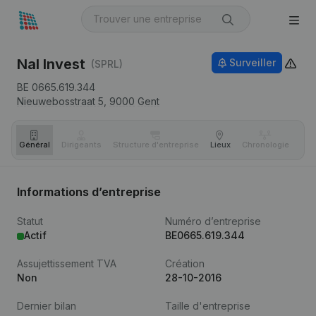
Nal Invest
Surveiller
(SPRL)
BE 0665.619.344
Nieuwebosstraat 5,
9000
Gent
Général
Dirigeants
Structure d'entreprise
Lieux
Chronologie
Com
Informations d’entreprise
Statut
Numéro d’entreprise
Actif
BE0665.619.344
Assujettissement TVA
Création
Non
28-10-2016
Dernier bilan
Taille d'entreprise