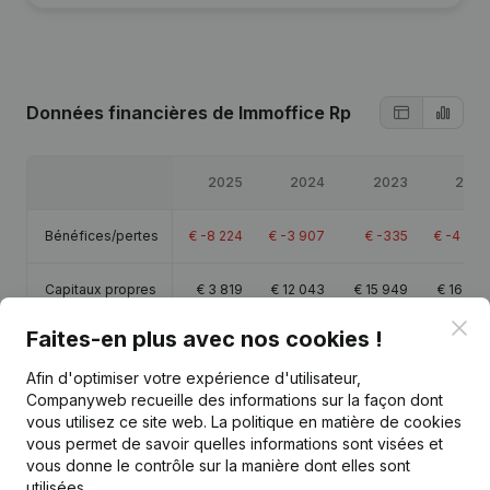
Données financières
de Immoffice Rp
2025
2024
2023
2022
Bénéfices/pertes
€
-8 224
€
-3 907
€
-335
€
-4 700
Capitaux propres
€
3 819
€
12 043
€
15 949
€
16 285
Clo
Faites-en plus avec nos cookies !
Marge brute
€
28 946
€
31 786
€
36 859
€
20 885
Afin d'optimiser votre expérience d'utilisateur,
Personnel
0,6
1
0,5
0,6
Companyweb recueille des informations sur la façon dont
vous utilisez ce site web.
La politique en matière de cookies
vous permet de savoir quelles informations sont visées et
vous donne le contrôle sur la manière dont elles sont
utilisées.