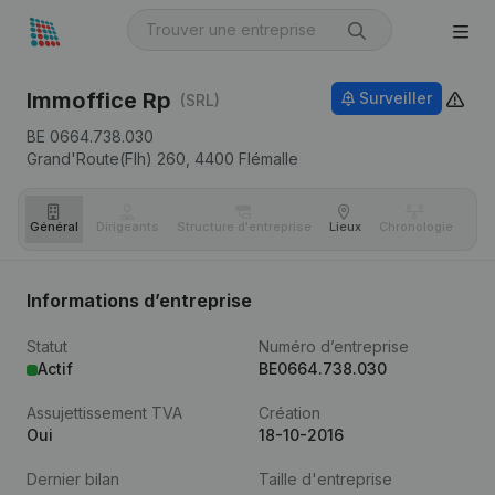
Immoffice Rp
Surveiller
(SRL)
BE 0664.738.030
Grand'Route(Flh) 260,
4400
Flémalle
Général
Dirigeants
Structure d'entreprise
Lieux
Chronologie
Com
Informations d’entreprise
Statut
Numéro d’entreprise
Actif
BE0664.738.030
Assujettissement TVA
Création
Oui
18-10-2016
Dernier bilan
Taille d'entreprise