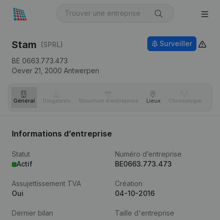
Stam
Surveiller
(SPRL)
BE 0663.773.473
Oever 21,
2000
Antwerpen
Général
Dirigeants
Structure d'entreprise
Lieux
Chronologie
Com
Informations d’entreprise
Statut
Numéro d’entreprise
Actif
BE0663.773.473
Assujettissement TVA
Création
Oui
04-10-2016
Dernier bilan
Taille d'entreprise