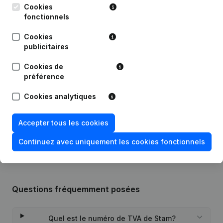
Cookies
fonctionnels
Publications
de Stam
Cookies
publicitaires
Cookies de
Date
Publication
préférence
11-06-2018
Siège Social
(NL)
Cookies analytiques
Rubrique Constitution (Nouvelle
Accepter tous les cookies
06-10-2016
Personne Morale, Ouverture
Succursale, etc...)
(NL)
Continuez avec uniquement les cookies fonctionnels
Questions fréquemment posées
Quel est le numéro de TVA de Stam?