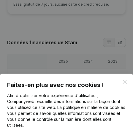
Essai gratuit de 7 jours, aucune carte de crédit requise.
Données financières
de Stam
2025
2024
2023
Bénéfices/pertes
€
104 975
€
15 869
€
25 713
€
9
Clo
Faites-en plus avec nos cookies !
Capitaux propres
€
869 272
€
764 298
€
748 429
€
72
Afin d'optimiser votre expérience d'utilisateur,
Companyweb recueille des informations sur la façon dont
Marge brute
€
253 530
€
115 669
€
121 260
€
20
vous utilisez ce site web.
La politique en matière de cookies
vous permet de savoir quelles informations sont visées et
vous donne le contrôle sur la manière dont elles sont
Personnel
2,2
1,9
1,4
utilisées.