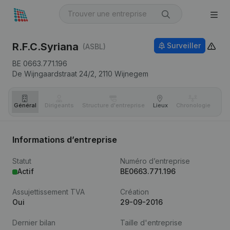
R.F.C.Syriana
Surveiller
(ASBL)
BE 0663.771.196
De Wijngaardstraat 24/2,
2110
Wijnegem
Général
Dirigeants
Structure d'entreprise
Lieux
Chronologie
Com
Informations d’entreprise
Statut
Numéro d’entreprise
Actif
BE0663.771.196
Assujettissement TVA
Création
Oui
29-09-2016
Dernier bilan
Taille d'entreprise