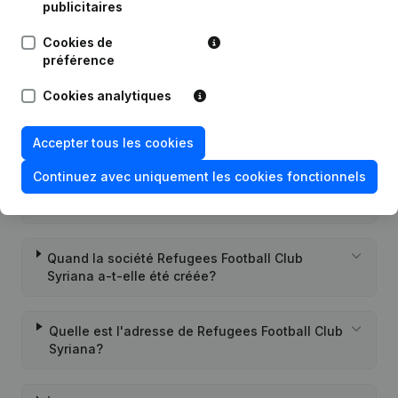
publicitaires
Cookies de
Questions fréquemment posées
préférence
Cookies analytiques
Quel est le numéro de TVA de Refugees Football
Club Syriana?
Accepter tous les cookies
Continuez avec uniquement les cookies fonctionnels
Quel est l'identifiant PEPPOL de Refugees
Football Club Syriana?
Quand la société Refugees Football Club
Syriana a-t-elle été créée?
Quelle est l'adresse de Refugees Football Club
Syriana?