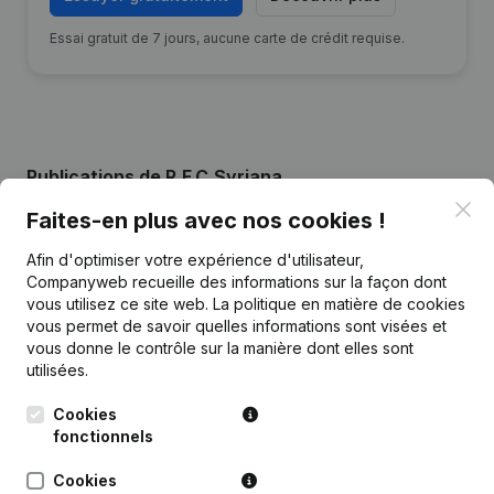
Essai gratuit de 7 jours, aucune carte de crédit requise.
Publications
de R.F.C.Syriana
Clo
Faites-en plus avec nos cookies !
Date
Publication
Afin d'optimiser votre expérience d'utilisateur,
Companyweb recueille des informations sur la façon dont
Siège Social - Demissions -
vous utilisez ce site web.
La politique en matière de cookies
Nominations - Statuts (Traduction,
18-04-2018
vous permet de savoir quelles informations sont visées et
Coordination, Autres Modifications,
vous donne le contrôle sur la manière dont elles sont
…)
(NL)
utilisées.
Rubrique Constitution (Nouvelle
Cookies
14-10-2016
Personne Morale, Ouverture
fonctionnels
Succursale, etc...)
(NL)
Cookies