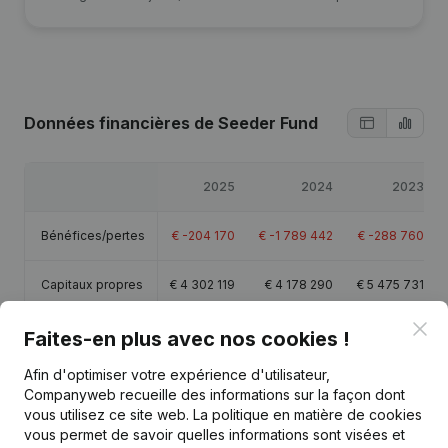
Données financières
de Seeder Fund
2025
2024
2023
Bénéfices/pertes
€
-204 170
€
-1 789 442
€
-288 760
Capitaux propres
€
4 302 119
€
4 178 290
€
5 475 731
Clo
Marge brute
€
-326 942
€
-327 040
€
-369 435
Faites-en plus avec nos cookies !
Afin d'optimiser votre expérience d'utilisateur,
Companyweb recueille des informations sur la façon dont
vous utilisez ce site web.
La politique en matière de cookies
vous permet de savoir quelles informations sont visées et