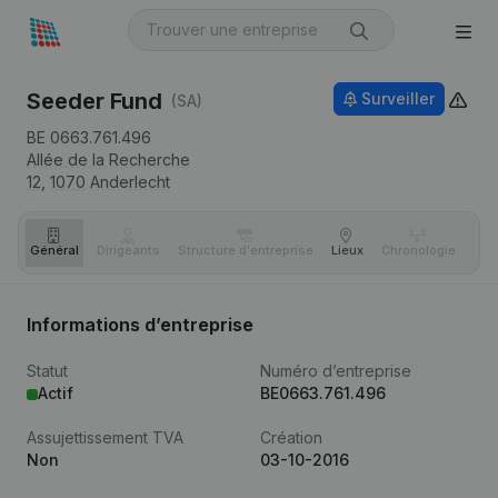
Seeder Fund
Surveiller
(SA)
BE 0663.761.496
Allée de la Recherche
12,
1070
Anderlecht
Général
Dirigeants
Structure d'entreprise
Lieux
Chronologie
Com
Informations d’entreprise
Statut
Numéro d’entreprise
Actif
BE0663.761.496
Assujettissement TVA
Création
Non
03-10-2016