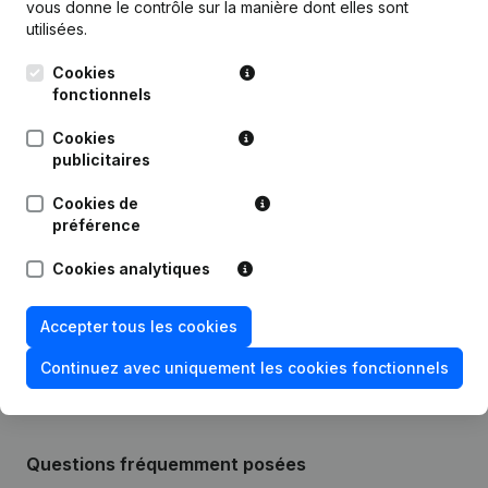
Publications
de Seeder Fund
vous donne le contrôle sur la manière dont elles sont
utilisées.
Date
Publication
Cookies
fonctionnels
27-11-2025
Demissions, Nominations
Cookies
publicitaires
18-09-2024
Demissions, Nominations
Cookies de
préférence
23-01-2024
Demissions, Nominations
Cookies analytiques
13-09-2023
Demissions, Nominations
Accepter tous les cookies
04-11-2022
Capital, Actions
Continuez avec uniquement les cookies fonctionnels
Questions fréquemment posées