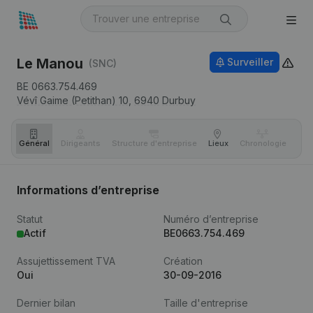
Le Manou
Surveiller
(SNC)
BE 0663.754.469
Vévî Gaime (Petithan) 10,
6940
Durbuy
Général
Dirigeants
Structure d'entreprise
Lieux
Chronologie
Com
Informations d’entreprise
Statut
Numéro d’entreprise
Actif
BE0663.754.469
Assujettissement TVA
Création
Oui
30-09-2016
Dernier bilan
Taille d'entreprise