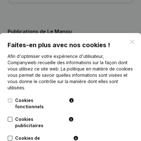
Publications
de Le Manou
Clo
Faites-en plus avec nos cookies !
Date
Publication
Afin d'optimiser votre expérience d'utilisateur,
Companyweb recueille des informations sur la façon dont
Statuts (Traduction, Coordination,
vous utilisez ce site web.
29-12-2023
La politique en matière de cookies
Autres Modifications,...)
vous permet de savoir quelles informations sont visées et
vous donne le contrôle sur la manière dont elles sont
25-01-2021
Siège Social
utilisées.
Cookies
28-10-2016
Demissions, Nominations
fonctionnels
Rubrique Constitution (Nouvelle
Cookies
14-10-2016
Personne Morale, Ouverture
publicitaires
Succursale, etc...)
Cookies de