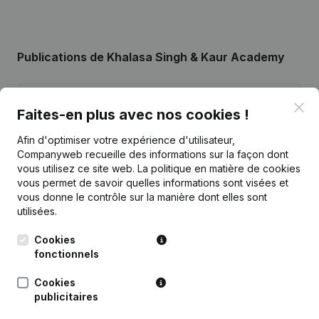
Publications
de Khalasa Singh & Kaur Academy
Date
Publication
Clo
Faites-en plus avec nos cookies !
28-07-2022
Demissions - Nominations
(NL)
Afin d'optimiser votre expérience d'utilisateur,
Companyweb recueille des informations sur la façon dont
vous utilisez ce site web.
La politique en matière de cookies
25-05-2022
Demissions - Nominations
(NL)
vous permet de savoir quelles informations sont visées et
vous donne le contrôle sur la manière dont elles sont
Rubrique Constitution (Nouvelle
utilisées.
30-09-2016
Personne Morale, Ouverture
Succursale, etc...)
(NL)
Cookies
fonctionnels
Cookies
publicitaires
Questions fréquemment posées