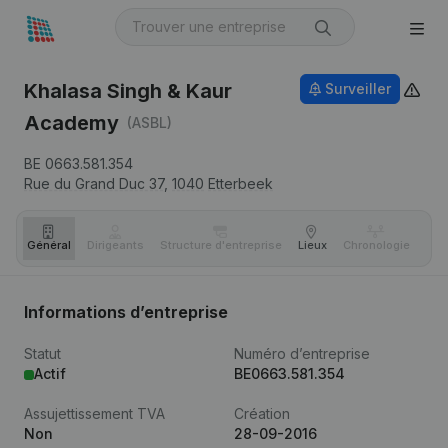
Khalasa Singh & Kaur
Surveiller
Academy
(ASBL)
BE 0663.581.354
Rue du Grand Duc 37,
1040
Etterbeek
Général
Dirigeants
Structure d'entreprise
Lieux
Chronologie
Com
Informations d’entreprise
Statut
Numéro d’entreprise
Actif
BE0663.581.354
Assujettissement TVA
Création
Non
28-09-2016