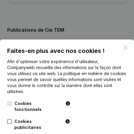
Publications
de Cie TEM
Clo
Date
Publication
Faites-en plus avec nos cookies !
Afin d'optimiser votre expérience d'utilisateur,
Siège Social - Demissions,
Companyweb recueille des informations sur la façon dont
Nominations - Statuts (Traduction,
28-09-2022
Coordination, Autres Modifications,
vous utilisez ce site web.
La politique en matière de cookies
…)
vous permet de savoir quelles informations sont visées et
vous donne le contrôle sur la manière dont elles sont
utilisées.
Rubrique Constitution (Nouvelle
30-09-2016
Personne Morale, Ouverture
Succursale, etc...)
Cookies
fonctionnels
Cookies
publicitaires