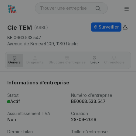
Cie TEM
Surveiller
(ASBL)
BE 0663.533.547
Avenue de Beersel 109,
1180
Uccle
Général
Dirigeants
Structure d'entreprise
Lieux
Chronologie
Com
Informations d’entreprise
Statut
Numéro d’entreprise
Actif
BE0663.533.547
Assujettissement TVA
Création
Non
28-09-2016
Dernier bilan
Taille d'entreprise