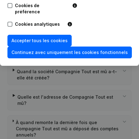
Questions fréquemment posées
Cookies de
préférence
Quel est le numéro d'entreprise de Compagnie
Cookies analytiques
Tout est mû?
Accepter tous les cookies
Quel est l'identifiant PEPPOL de Compagnie
Continuez avec uniquement les cookies fonctionnels
Tout est mû?
Quand la société Compagnie Tout est mû a-t-
elle été créée?
Quelle est l'adresse de Compagnie Tout est
mû?
À quand remonte la dernière fois que
Compagnie Tout est mû a déposé des comptes
annuels?