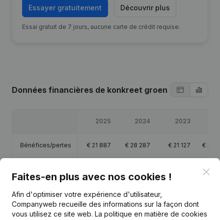
Essayer gratuitement
Découvrir plus
Essai gratuit de 7 jours, aucune carte de crédit requise.
Données financières
de konkreet groen
2025
2024
2023
20
Bénéfices/pertes
€
21 887
€
28 287
€
21 127
€
34 
Capitaux propres
€
120 243
€
128 356
€
100 069
€
87 
Clo
Faites-en plus avec nos cookies !
Marge brute
€
33 878
€
42 324
€
32 117
€
47 
Afin d'optimiser votre expérience d'utilisateur,
Companyweb recueille des informations sur la façon dont
vous utilisez ce site web.
La politique en matière de cookies