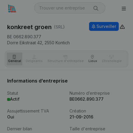
konkreet groen
Surveiller
(SRL)
BE 0662.890.377
Dorre Eikstraat 42,
2550
Kontich
Général
Dirigeants
Structure d'entreprise
Lieux
Chronologie
Com
Informations d’entreprise
Statut
Numéro d’entreprise
Actif
BE0662.890.377
Assujettissement TVA
Création
Oui
21-09-2016
Dernier bilan
Taille d'entreprise