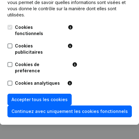
vous permet de savoir quelles informations sont visées et
vous donne le contrôle sur la manière dont elles sont
utilisées.
Publications
de konkreet groen
Cookies
fonctionnels
Date
Publication
Cookies
publicitaires
Statuts (Traduction, Coordination,
Autres Modifications, …) -
02-04-2024
Modification Forme Juridique - But -
Cookies de
Demissions - Nominations
(NL)
préférence
Cookies analytiques
26-09-2018
Appellation
(NL)
Rubrique Constitution (Nouvelle
Accepter tous les cookies
05-10-2016
Personne Morale, Ouverture
Succursale, etc...)
(NL)
Continuez avec uniquement les cookies fonctionnels