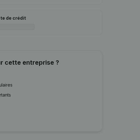
ite de crédit
r cette entreprise ?
ulaires
rtants