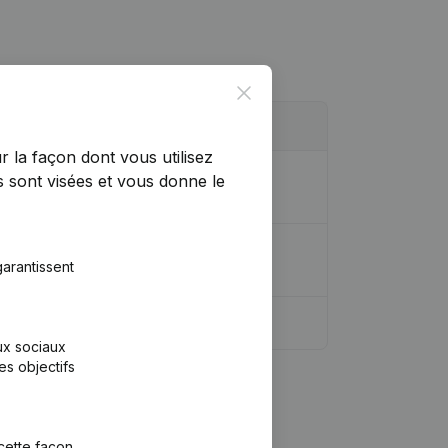
Close
r la façon dont vous utilisez
iaire, etc... - Demissions -
 sont visées et vous donne le
iaire, etc... - Demissions -
arantissent
aux sociaux
es objectifs
cette façon,