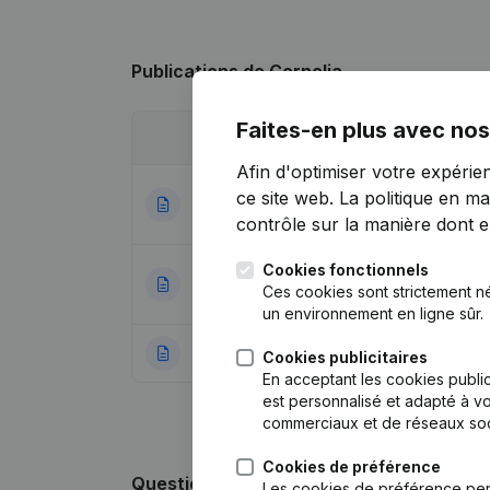
Publications
de Cornelia
Faites-en plus avec nos
Date
Publication
Afin d'optimiser votre expérie
Rubrique Fin (Ces
ce site web.
La politique en ma
02-12-2025
Nominations
(NL)
contrôle sur la manière dont ell
Cookies fonctionnels
Rubrique Fin (Ces
09-10-2025
Ces cookies sont strictement n
Nominations
(NL)
un environnement en ligne sûr.
04-10-2016
Rubrique Constitu
Cookies publicitaires
En acceptant les cookies public
est personnalisé et adapté à vo
commerciaux et de réseaux soc
Cookies de préférence
Questions fréquemment posées
Les cookies de préférence per