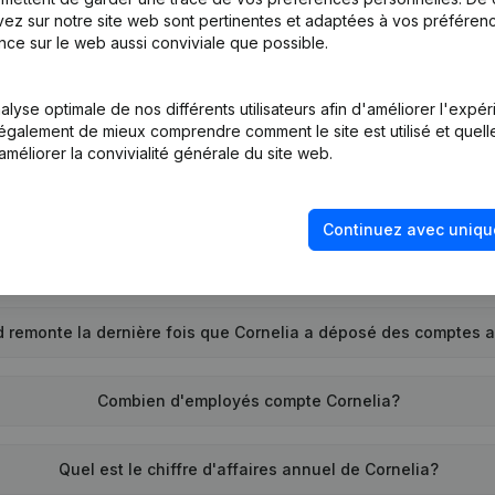
ez sur notre site web sont pertinentes et adaptées à vos préférence
nce sur le web aussi conviviale que possible.
Quel est le numéro de TVA de Cornelia?
lyse optimale de nos différents utilisateurs afin d'améliorer l'expé
Quel est l'identifiant PEPPOL de Cornelia?
nt également de mieux comprendre comment le site est utilisé et quell
améliorer la convivialité générale du site web.
Quand la société Cornelia a-t-elle été créée?
Continuez avec uniqu
Quelle est l'adresse de Cornelia?
 remonte la dernière fois que Cornelia a déposé des comptes 
Combien d'employés compte Cornelia?
Quel est le chiffre d'affaires annuel de Cornelia?