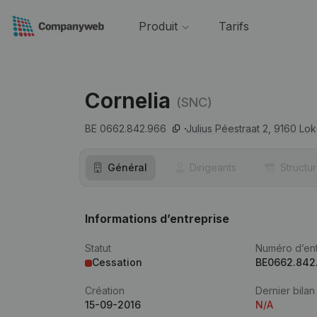
Produit
Tarifs
Cornelia
(SNC)
BE 0662.842.966
Julius Péestraat 2,
9160
Lok
Général
Dirigeants
Structu
Informations d’entreprise
Statut
Numéro d’ent
Cessation
BE0662.842
Création
Dernier bilan
15-09-2016
N/A