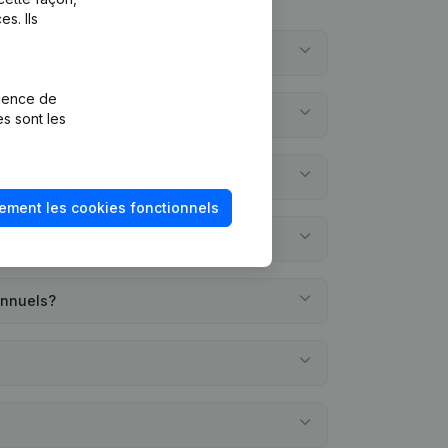
s. Ils
rience de
es sont les
ement les cookies fonctionnels
annuels?