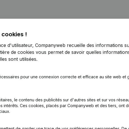
 cookies !
nce d'utilisateur, Companyweb recueille des informations su
sation, Annulation Cessation, Nullite, Concordat, Reorganisation Judic
tière de cookies
vous permet de savoir quelles informations
es sont utilisées.
sation, Annulation Cessation, Nullite, Concordat, Reorganisation Judic
écessaires pour une connexion correcte et efficace au site web et g
tion (Nouvelle Personne Morale, Ouverture Succursale, etc...)
(NL)
itaires, le contenu des publicités sur d'autres sites et sur vos rése
s intérêts. Ces cookies, placés par Companyweb et des tiers, ont d
iaux.
mettent de garder une trace de vos préférences personnelles. De 