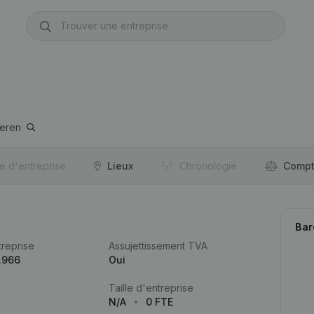
eren
re d'entreprise
Lieux
Chronologie
Compt
Bar
reprise
Assujettissement TVA
.966
Oui
Taille d'entreprise
N/A
0 FTE