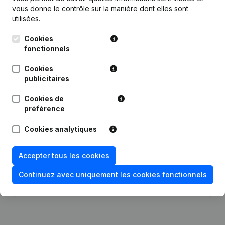
vous donne le contrôle sur la manière dont elles sont
utilisées.
Cookies
fonctionnels
Publications
de Wallwall
Cookies
publicitaires
Date
Publication
Cookies de
préférence
Statuts (Traduction, Coordination,
10-01-2024
Autres Modifications,...)
Cookies analytiques
15-02-2023
Demissions, Nominations
Accepter tous les cookies
Rubrique Constitution (Nouvelle
Continuez avec uniquement les cookies fonctionnels
21-09-2016
Personne Morale, Ouverture
Succursale, etc...)