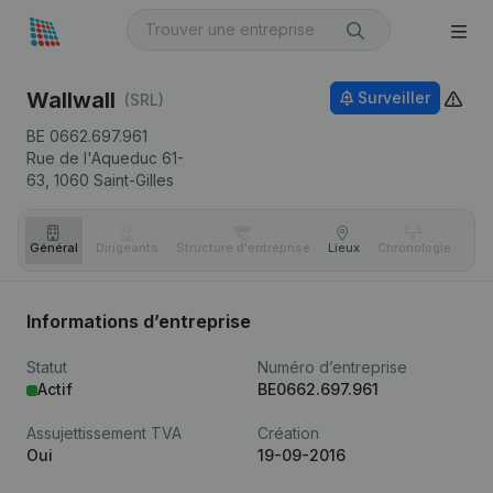
Wallwall
Surveiller
(SRL)
BE 0662.697.961
Rue de l'Aqueduc 61-
63,
1060
Saint-Gilles
Général
Dirigeants
Structure d'entreprise
Lieux
Chronologie
Com
Informations d’entreprise
Statut
Numéro d’entreprise
Actif
BE0662.697.961
Assujettissement TVA
Création
Oui
19-09-2016