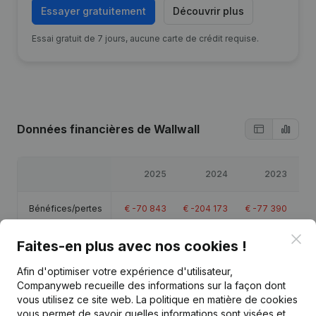
Essayer gratuitement
Découvrir plus
Essai gratuit de 7 jours, aucune carte de crédit requise.
Données financières
de Wallwall
2025
2024
2023
Bénéfices/pertes
€
-70 843
€
-204 173
€
-77 390
€
-
Clo
Faites-en plus avec nos cookies !
Capitaux propres
€
-388 747
€
-315 524
€
-121 785
€
-
Afin d'optimiser votre expérience d'utilisateur,
Marge brute
€
83 840
€
144 116
€
283 794
Companyweb recueille des informations sur la façon dont
vous utilisez ce site web.
La politique en matière de cookies
Personnel
2,3
8
vous permet de savoir quelles informations sont visées et