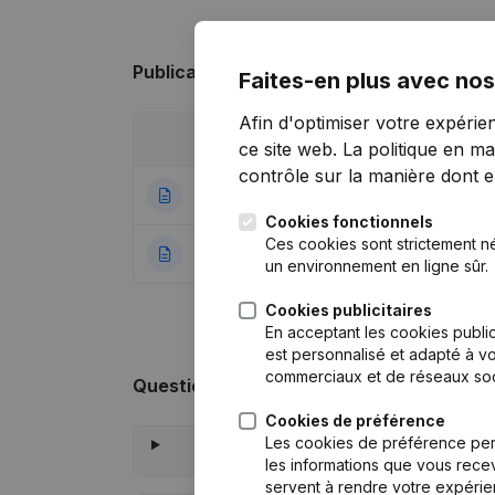
Publications
de Wedowork
Faites-en plus avec nos
Afin d'optimiser votre expérie
Date
Publication
ce site web.
La politique en ma
contrôle sur la manière dont ell
26-02-2025
Siège Social
(NL)
Cookies fonctionnels
Ces cookies sont strictement n
14-09-2016
Rubrique Constitu
un environnement en ligne sûr.
Cookies publicitaires
En acceptant les cookies public
est personnalisé et adapté à vo
commerciaux et de réseaux soc
Questions fréquemment posées
Cookies de préférence
Les cookies de préférence per
les informations que vous recev
servent à rendre votre expérie