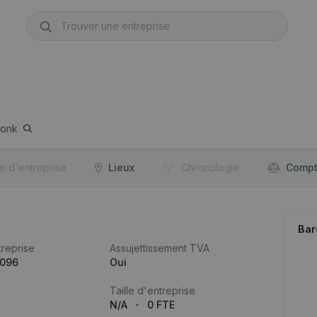
donk
re d'entreprise
Lieux
Chronologie
Compt
Bar
reprise
Assujettissement TVA
.096
Oui
Taille d'entreprise
N/A
0 FTE