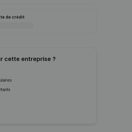
ite de crédit
r cette entreprise ?
ulaires
rtants