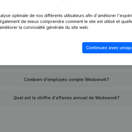
Quel est l'identifiant PEPPOL de Wedowork?
lyse optimale de nos différents utilisateurs afin d'améliorer l'expé
nt également de mieux comprendre comment le site est utilisé et quell
Quand la société Wedowork a-t-elle été créée?
améliorer la convivialité générale du site web.
Quelle est l'adresse de Wedowork?
Continuez avec uniqu
 remonte la dernière fois que Wedowork a déposé des comptes
Combien d'employés compte Wedowork?
Quel est le chiffre d'affaires annuel de Wedowork?