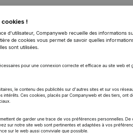
 cookies !
nce d'utilisateur, Companyweb recueille des informations su
tière de cookies
vous permet de savoir quelles informations
es sont utilisées.
écessaires pour une connexion correcte et efficace au site web et g
tion (Nouvelle Personne Morale, Ouverture Succursale, etc...)
(NL)
itaires, le contenu des publicités sur d'autres sites et sur vos rése
s intérêts. Ces cookies, placés par Companyweb et des tiers, ont d
iaux.
mettent de garder une trace de vos préférences personnelles. De 
Quel est le numéro de TVA de Wedowork?
ez sur notre site web sont pertinentes et adaptées à vos préférence
nce sur le web aussi conviviale que possible.