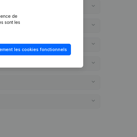
rience de
es sont les
ement les cookies fonctionnels
 annuels?