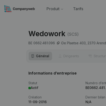
Produit
Tarifs
Wedowork
(SCS)
BE 0662.481.096
De Plaetse 403,
2370
Aren
Général
Dirigeants
Structu
Informations d’entreprise
Statut
Numéro d’ent
Actif
BE0662.481
Création
Dernier bilan
11-09-2016
N/A