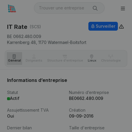
IT Rate
Surveiller
(SCS)
BE 0662.480.009
Karrenberg 48,
1170
Watermael-Boitsfort
Général
Dirigeants
Structure d'entreprise
Lieux
Chronologie
Com
Informations d’entreprise
Statut
Numéro d’entreprise
Actif
BE0662.480.009
Assujettissement TVA
Création
Oui
09-09-2016
Dernier bilan
Taille d'entreprise