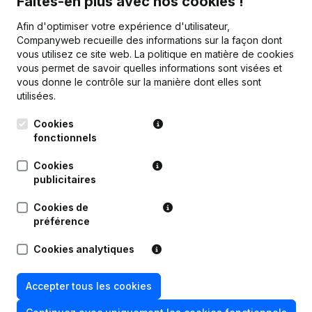
Faites-en plus avec nos cookies !
Personnel
1,1
1,7
2,7
Afin d'optimiser votre expérience d'utilisateur,
Companyweb recueille des informations sur la façon dont
vous utilisez ce site web.
La politique en matière de cookies
vous permet de savoir quelles informations sont visées et
vous donne le contrôle sur la manière dont elles sont
Publications
de Algemene Bouwonderneming
utilisées.
Cuypers Kristof
Cookies
fonctionnels
Date
Publication
Cookies
Modification Forme Juridique -
publicitaires
04-12-2023
Demissions - Nominations
(NL)
Cookies de
préférence
02-02-2021
Siège Social
(NL)
Cookies analytiques
22-11-2017
Siège Social
(NL)
Accepter tous les cookies
Rubrique Constitution (Nouvelle
13-09-2016
Personne Morale, Ouverture