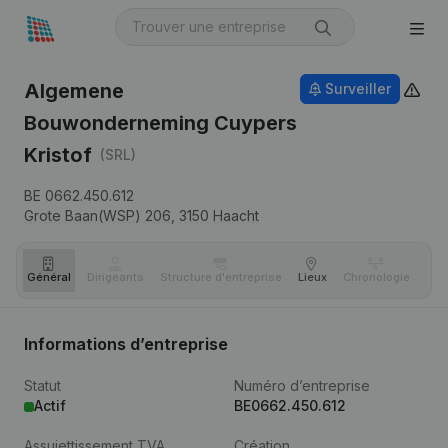
Algemene
Surveiller
Bouwonderneming Cuypers
Kristof
(SRL)
BE 0662.450.612
Grote Baan(WSP) 206,
3150
Haacht
Général
Dirigeants
Structure d'entreprise
Lieux
Chronologie
Com
Informations d’entreprise
Statut
Numéro d’entreprise
Actif
BE0662.450.612
Assujettissement TVA
Création