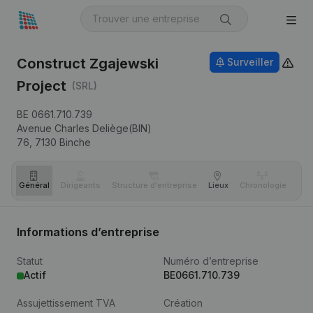
Construct Zgajewski
Surveiller
Project
(SRL)
BE 0661.710.739
Avenue Charles Deliège(BIN)
76,
7130
Binche
Général
Dirigeants
Structure d'entreprise
Lieux
Chronologie
Com
Informations d’entreprise
Statut
Numéro d’entreprise
Actif
BE0661.710.739
Assujettissement TVA
Création