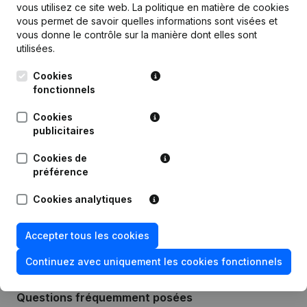
vous utilisez ce site web.
La politique en matière de cookies
vous permet de savoir quelles informations sont visées et
vous donne le contrôle sur la manière dont elles sont
utilisées.
Publications
de Construct Zgajewski Project
Cookies
fonctionnels
Cookies
Date
Publication
publicitaires
Statuts (Traduction, Coordination,
25-01-2024
Cookies de
Autres Modifications,...)
préférence
Rubrique Constitution (Nouvelle
Cookies analytiques
29-08-2016
Personne Morale, Ouverture
Succursale, etc...)
Accepter tous les cookies
Continuez avec uniquement les cookies fonctionnels
Questions fréquemment posées