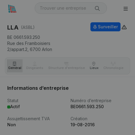
LLA
Surveiller
(ASBL)
BE 0661.593.250
Rue des Framboisiers
2/appart.2,
6700
Arlon
Général
Dirigeants
Structure d'entreprise
Lieux
Chronologie
Com
Informations d’entreprise
Statut
Numéro d’entreprise
Actif
BE0661.593.250
Assujettissement TVA
Création
Non
19-08-2016