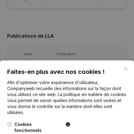
Publications
de LLA
Date
Publication
Clo
Siège Social - Demissions,
Faites-en plus avec nos cookies !
17-11-2021
Nominations
Afin d'optimiser votre expérience d'utilisateur,
Companyweb recueille des informations sur la façon dont
Siège Social - Demissions,
08-07-2019
Nominations
vous utilisez ce site web.
La politique en matière de cookies
vous permet de savoir quelles informations sont visées et
vous donne le contrôle sur la manière dont elles sont
Siège Social - Demissions,
03-12-2018
utilisées.
Nominations
Cookies
Denomination - Statuts (Traduction,
fonctionnels
05-02-2018
Coordination, Autres Modifications,