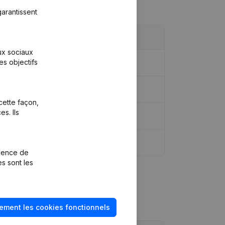
arantissent
aux sociaux
es objectifs
idique - Demissions - Nominations
(NL)
cette façon,
s. Ils
- Année comptable
(NL)
rience de
es sont les
ement les cookies fonctionnels