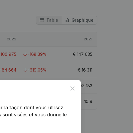
Table
Graphique
2022
2021
-100 975
-168,39%
€
147 635
-84 664
-619,05%
€
16 311
598 740
-8,34%
€
653 183
Close
11,8
10,9
r la façon dont vous utilisez
 sont visées et vous donne le