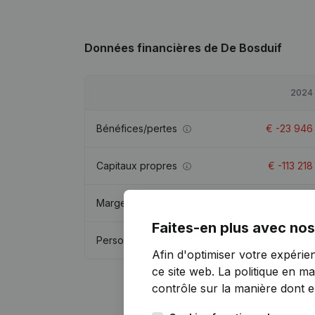
Données financières
de De Bosduif
2024
Bénéfices/pertes
€
-23 946
Capitaux propres
€
-113 218
Marge brute
€
575 842
Faites-en plus avec nos
Personnel
9,2
Afin d'optimiser votre expérie
ce site web.
La politique en ma
contrôle sur la manière dont ell