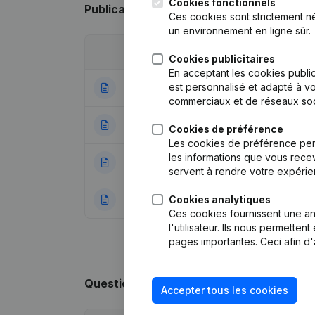
Cookies fonctionnels
Publications
de De Bosduif
Ces cookies sont strictement n
un environnement en ligne sûr.
Date
Publication
Cookies publicitaires
En acceptant les cookies public
est personnalisé et adapté à vo
07-11-2023
Statuts (Traducti
commerciaux et de réseaux soc
16-02-2022
Demissions - Nom
Cookies de préférence
Les cookies de préférence per
les informations que vous recev
19-06-2018
Appellation - Si
servent à rendre votre expérie
Cookies analytiques
22-08-2016
Rubrique Constitu
Ces cookies fournissent une ana
l'utilisateur. Ils nous permette
pages importantes. Ceci afin d'
Questions fréquemment posées
Accepter tous les cookies