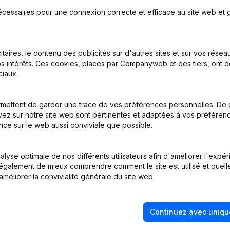
écessaires pour une connexion correcte et efficace au site web et g
itaires, le contenu des publicités sur d'autres sites et sur vos rése
s intérêts. Ces cookies, placés par Companyweb et des tiers, ont d
on, Coordination, Autres Modifications, …) - Modification Forme Jur
iaux.
inations
(NL)
mettent de garder une trace de vos préférences personnelles. De 
ez sur notre site web sont pertinentes et adaptées à vos préférence
ège Social - But - Demissions - Nominations - Assemblée générale 
nce sur le web aussi conviviale que possible.
tion (Nouvelle Personne Morale, Ouverture Succursale, etc...)
(NL)
lyse optimale de nos différents utilisateurs afin d'améliorer l'expé
nt également de mieux comprendre comment le site est utilisé et quell
améliorer la convivialité générale du site web.
Continuez avec uniqu