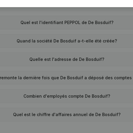
Quel est le numéro de TVA de De Bosduif?
Quel est l'identifiant PEPPOL de De Bosduif?
Quand la société De Bosduif a-t-elle été créée?
Quelle est l'adresse de De Bosduif?
remonte la dernière fois que De Bosduif a déposé des comptes
Combien d'employés compte De Bosduif?
Quel est le chiffre d'affaires annuel de De Bosduif?