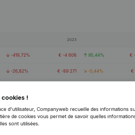
2023
-419,72%
€
-4 608
95,44%
€
-26,82%
€
-89 271
-5,44%
€
-12,02%
€
654 542
9,32%
€
 cookies !
10,1
nce d'utilisateur, Companyweb recueille des informations su
tière de cookies
vous permet de savoir quelles informations
es sont utilisées.