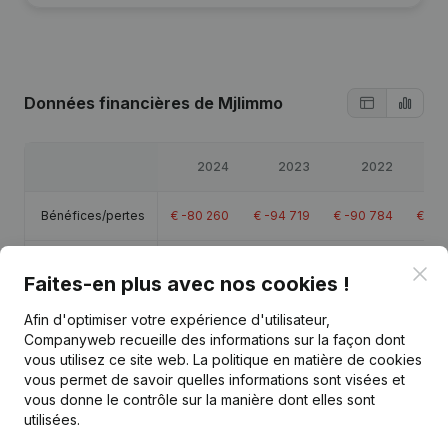
Données financières
de Mjlimmo
2024
2023
2022
Bénéfices/pertes
€
-80 260
€
-94 719
€
-90 784
€
-83
Capitaux propres
€
238 062
€
318 323
€
413 041
€
50
Clo
Faites-en plus avec nos cookies !
Marge brute
€
68 416
€
55 006
€
64 634
€
70
Afin d'optimiser votre expérience d'utilisateur,
Companyweb recueille des informations sur la façon dont
vous utilisez ce site web.
La politique en matière de cookies
vous permet de savoir quelles informations sont visées et
vous donne le contrôle sur la manière dont elles sont
utilisées.
Publications
de Mjlimmo