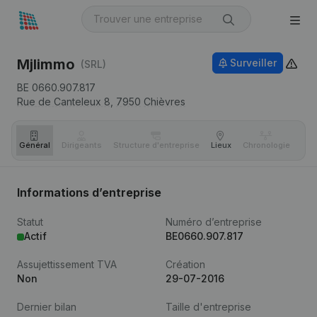
Mjlimmo
Surveiller
(SRL)
BE 0660.907.817
Rue de Canteleux 8,
7950
Chièvres
Général
Dirigeants
Structure d'entreprise
Lieux
Chronologie
Com
Informations d’entreprise
Statut
Numéro d’entreprise
Actif
BE0660.907.817
Assujettissement TVA
Création
Non
29-07-2016
Dernier bilan
Taille d'entreprise