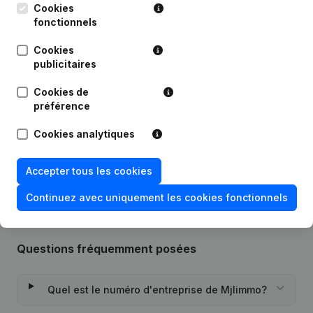
Cookies
fonctionnels
Date
Publication
Cookies
publicitaires
Modification Forme Juridique -
26-02-2025
Demissions, Nominations
Cookies de
préférence
01-08-2019
Demissions, Nominations
Cookies analytiques
Rubrique Constitution (Nouvelle
25-08-2016
Personne Morale, Ouverture
Succursale, etc...)
Accepter tous les cookies
Continuez avec uniquement les cookies fonctionnels
Questions fréquemment posées
Quel est le numéro d'entreprise de Mjlimmo?