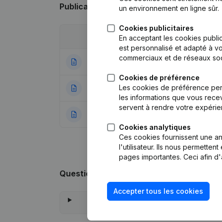
Publications
de Jam Entreprise Générale
un environnement en ligne sûr.
Cookies publicitaires
Date
Publication
En acceptant les cookies public
est personnalisé et adapté à vo
commerciaux et de réseaux soc
20-08-2025
Siège Social
Cookies de préférence
Les cookies de préférence per
02-01-2024
Demissions, Nomin
les informations que vous recev
servent à rendre votre expérie
23-08-2016
Rubrique Constitu
Cookies analytiques
Ces cookies fournissent une ana
l'utilisateur. Ils nous permette
pages importantes. Ceci afin d'
Questions fréquemment posées
Accepter tous les cookies