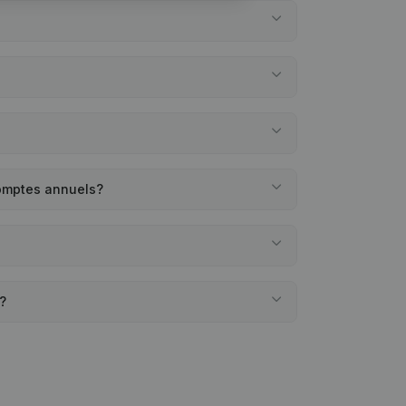
comptes annuels?
?