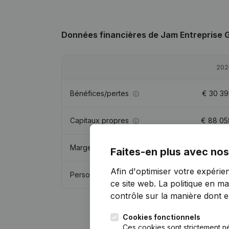
Données financières
de Jam Entreprise 
202
Bénéfices/pertes
€
30 39
Capitaux propres
€
88 05
Marge brute
€
124 80
Faites-en plus avec nos
Afin d'optimiser votre expérie
Personnel
ce site web.
La politique en ma
contrôle sur la manière dont ell
Cookies fonctionnels
Ces cookies sont strictement n