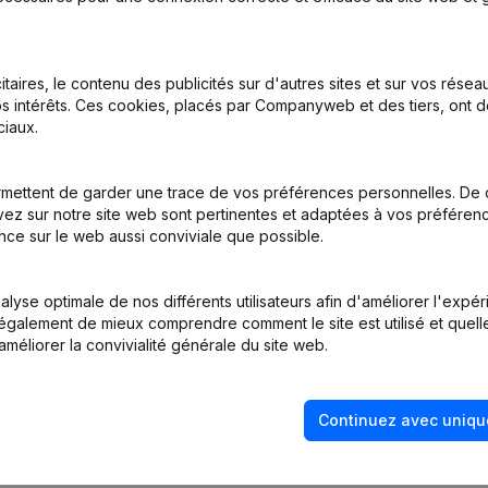
itaires, le contenu des publicités sur d'autres sites et sur vos rése
s intérêts. Ces cookies, placés par Companyweb et des tiers, ont d
iaux.
mettent de garder une trace de vos préférences personnelles. De 
ations - Statuts (Traduction, Coordination, Autres Modifications, …)
ez sur notre site web sont pertinentes et adaptées à vos préférence
nce sur le web aussi conviviale que possible.
tion (Nouvelle Personne Morale, Ouverture Succursale, etc...)
lyse optimale de nos différents utilisateurs afin d'améliorer l'expé
nt également de mieux comprendre comment le site est utilisé et quell
améliorer la convivialité générale du site web.
Continuez avec uniqu
Quel est le numéro de TVA de Jam Entreprise Générale?