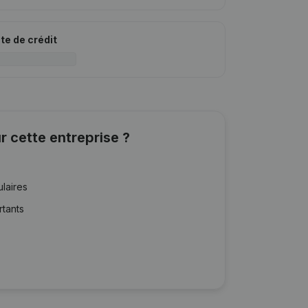
ite de crédit
r cette entreprise ?
ulaires
rtants