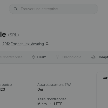
le
(SRL)
,
7912
Frasnes-lez-Anvaing
re d'entreprise
Lieux
Chronologie
Compt
Bar
reprise
Assujettissement TVA
123
Oui
Taille d'entreprise
Micro
1 FTE