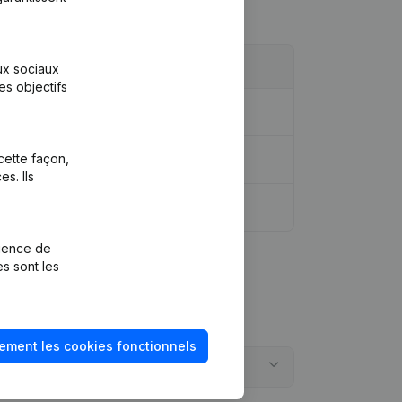
aux sociaux
es objectifs
cette façon,
 - Modification Forme Juridique
s. Ils
rience de
es sont les
ement les cookies fonctionnels