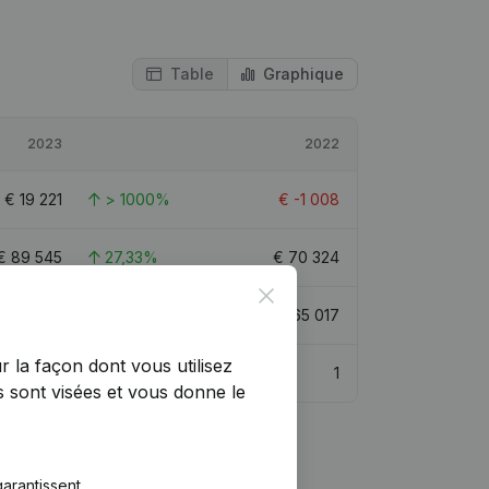
Table
Graphique
2023
2022
€
19 221
> 1000%
€
-1 008
€
89 545
27,33%
€
70 324
Close
€
94 166
44,83%
€
65 017
r la façon dont vous utilisez
1
1
 sont visées et vous donne le
arantissent