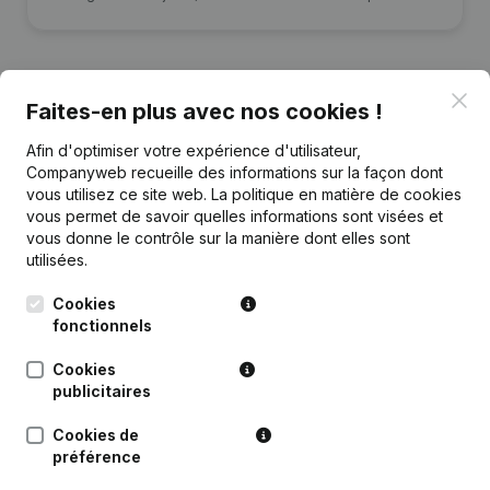
Clo
Faites-en plus avec nos cookies !
Publications
de Boutmy Agencies
Afin d'optimiser votre expérience d'utilisateur,
Companyweb recueille des informations sur la façon dont
vous utilisez ce site web.
La politique en matière de cookies
Date
Publication
vous permet de savoir quelles informations sont visées et
vous donne le contrôle sur la manière dont elles sont
Rubrique Constitution (Nouvelle
utilisées.
19-08-2016
Personne Morale, Ouverture
Succursale, etc...)
(NL)
Cookies
fonctionnels
Cookies
publicitaires
Questions fréquemment posées
Cookies de
préférence
Quel est le numéro de TVA de Boutmy