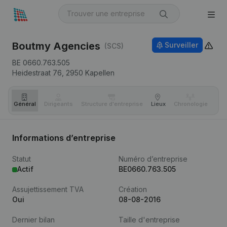
Boutmy Agencies
Surveiller
(SCS)
BE 0660.763.505
Heidestraat 76,
2950
Kapellen
Général
Dirigeants
Structure d'entreprise
Lieux
Chronologie
Com
Informations d’entreprise
Statut
Numéro d’entreprise
Actif
BE0660.763.505
Assujettissement TVA
Création
Oui
08-08-2016
Dernier bilan
Taille d'entreprise