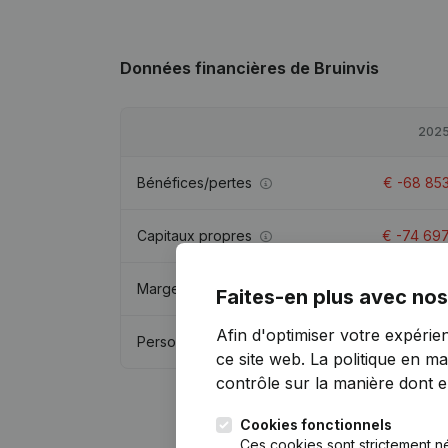
Données financières
de Bruinvis
202
Bénéfices/pertes
€
-68 85
Capitaux propres
€
-74 69
Marge brute
€
19 13
Faites-en plus avec nos
Afin d'optimiser votre expérie
Personnel
5,
ce site web.
La politique en ma
contrôle sur la manière dont ell
Cookies fonctionnels
Ces cookies sont strictement n