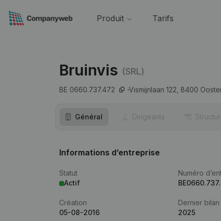
Produit
Tarifs
Bruinvis
(SRL)
BE 0660.737.472
Vismijnlaan 122,
8400
Ooste
Général
Dirigeants
Structu
Informations d’entreprise
Statut
Numéro d’ent
Actif
BE0660.737
Création
Dernier bilan
05-08-2016
2025