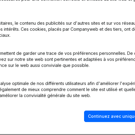
itaires, le contenu des publicités sur d'autres sites et sur vos rése
s intérêts. Ces cookies, placés par Companyweb et des tiers, ont d
iaux.
emissions - Nominations
(NL)
mettent de garder une trace de vos préférences personnelles. De 
tatuts
(NL)
ez sur notre site web sont pertinentes et adaptées à vos préférence
nce sur le web aussi conviviale que possible.
tion (Nouvelle Personne Morale, Ouverture Succursale, etc...)
(NL)
lyse optimale de nos différents utilisateurs afin d'améliorer l'expé
nt également de mieux comprendre comment le site est utilisé et quell
améliorer la convivialité générale du site web.
Continuez avec uniqu
Quel est le numéro de TVA de Bruinvis?