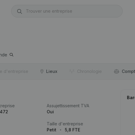
nde
re d'entreprise
Lieux
Chronologie
Compt
Bar
reprise
Assujettissement TVA
.472
Oui
Taille d'entreprise
Petit
5,8 FTE