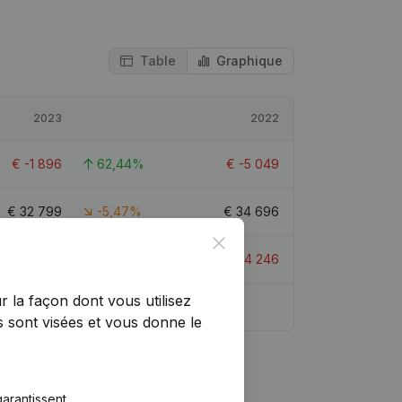
Table
Graphique
2023
2022
€
-1 896
62,44%
€
-5 049
€
32 799
-5,47%
€
34 696
Close
€
-1 188
72,02%
€
-4 246
r la façon dont vous utilisez
 sont visées et vous donne le
arantissent