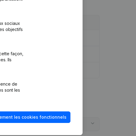
aux sociaux
es objectifs
cette façon,
s. Ils
rience de
es sont les
ement les cookies fonctionnels