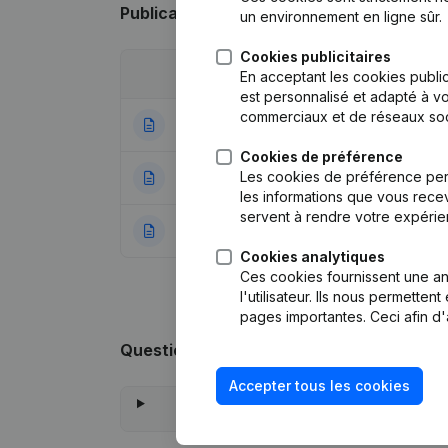
Publications
de Bruinvis
un environnement en ligne sûr.
Cookies publicitaires
Date
Publication
En acceptant les cookies public
est personnalisé et adapté à vo
commerciaux et de réseaux soc
12-06-2026
Siège Social - D
Cookies de préférence
Les cookies de préférence per
12-04-2024
Modification(s) S
les informations que vous recev
servent à rendre votre expérie
09-08-2016
Rubrique Constitu
Cookies analytiques
Ces cookies fournissent une ana
l'utilisateur. Ils nous permette
pages importantes. Ceci afin d'
Questions fréquemment posées
Accepter tous les cookies