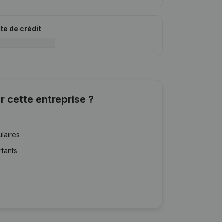
ite de crédit
r cette entreprise ?
ulaires
rtants