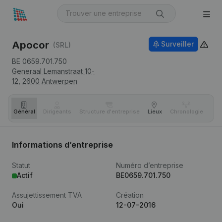
Apocor
Surveiller
(SRL)
BE 0659.701.750
Generaal Lemanstraat 10-
12,
2600
Antwerpen
Général
Dirigeants
Structure d'entreprise
Lieux
Chronologie
Com
Informations d’entreprise
Statut
Numéro d’entreprise
Actif
BE0659.701.750
Assujettissement TVA
Création
Oui
12-07-2016