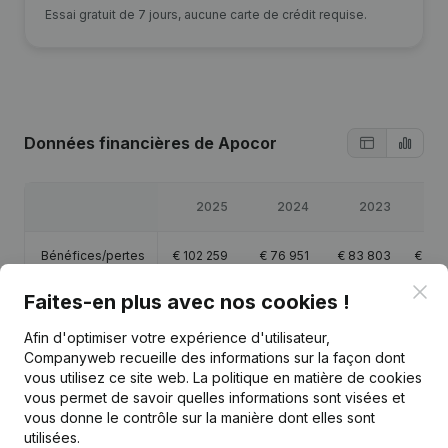
Essai gratuit de 7 jours, aucune carte de crédit requise.
Données financières
de Apocor
2025
2024
2023
2
Bénéfices/pertes
€
102 259
€
76 951
€
83 803
€
100
Clo
Faites-en plus avec nos cookies !
Capitaux propres
€
438 661
€
391 762
€
360 661
€
312
Afin d'optimiser votre expérience d'utilisateur,
Marge brute
€
71 230
€
73 094
€
69 050
€
94
Companyweb recueille des informations sur la façon dont
vous utilisez ce site web.
La politique en matière de cookies
vous permet de savoir quelles informations sont visées et
vous donne le contrôle sur la manière dont elles sont
utilisées.