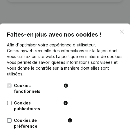
Publications
de Ni Wakati
Clo
Faites-en plus avec nos cookies !
Afin d'optimiser votre expérience d'utilisateur,
Date
Publication
Companyweb recueille des informations sur la façon dont
vous utilisez ce site web.
La politique en matière de cookies
Statuts (Traduction, Coordination,
vous permet de savoir quelles informations sont visées et
29-02-2024
Autres Modifications,...)
vous donne le contrôle sur la manière dont elles sont
utilisées.
13-02-2019
Demissions, Nominations
Cookies
fonctionnels
Rubrique Constitution (Nouvelle
04-07-2016
Personne Morale, Ouverture
Cookies
Succursale, etc...)
publicitaires
Cookies de
préférence