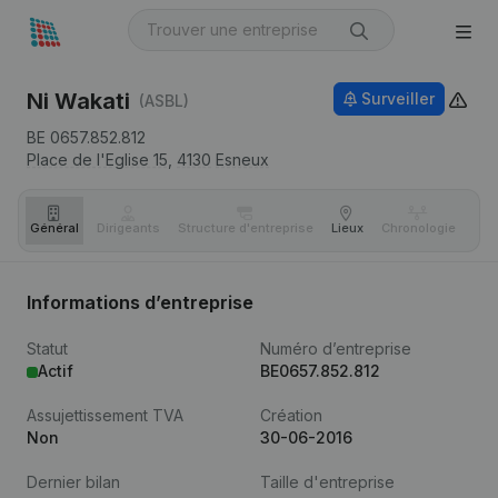
Ni Wakati
Surveiller
(ASBL)
BE 0657.852.812
Place de l'Eglise 15,
4130
Esneux
Général
Dirigeants
Structure d'entreprise
Lieux
Chronologie
Com
Informations d’entreprise
Statut
Numéro d’entreprise
Actif
BE0657.852.812
Assujettissement TVA
Création
Non
30-06-2016
Dernier bilan
Taille d'entreprise