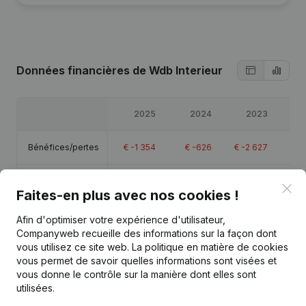
Données financières
de Wdb Interieur
2025
2024
2023
2
Bénéfices/pertes
€
-1 354
€
-626
€
-2 627
€
2
Capitaux propres
€
-36 278
€
-34 924
€
-34 298
€
-31
Clo
Faites-en plus avec nos cookies !
Marge brute
€
-690
€
60
€
12 080
€
27
Afin d'optimiser votre expérience d'utilisateur,
Companyweb recueille des informations sur la façon dont
vous utilisez ce site web.
La politique en matière de cookies
Personnel
0,2
vous permet de savoir quelles informations sont visées et
vous donne le contrôle sur la manière dont elles sont
utilisées.