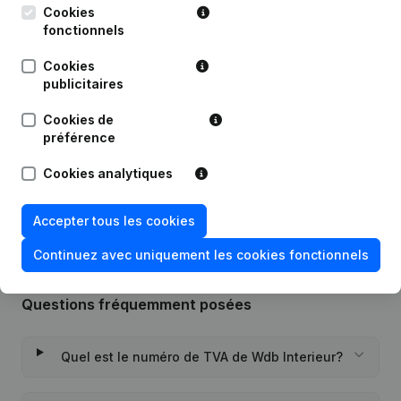
Cookies
Publications
de Wdb Interieur
fonctionnels
Cookies
publicitaires
Date
Publication
Cookies de
13-09-2016
Capital - Actions
(NL)
préférence
Rubrique Constitution (Nouvelle
Cookies analytiques
04-07-2016
Personne Morale, Ouverture
Succursale, etc...)
(NL)
Accepter tous les cookies
Continuez avec uniquement les cookies fonctionnels
Questions fréquemment posées
Quel est le numéro de TVA de Wdb Interieur?