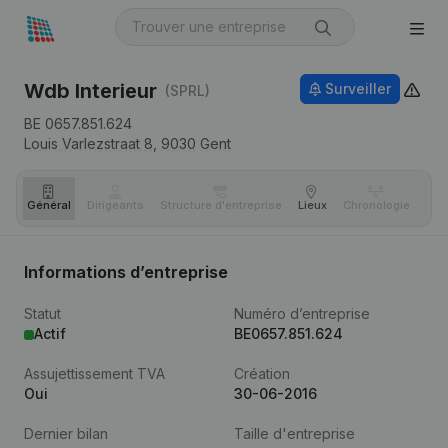
Wdb Interieur
Surveiller
(SPRL)
BE 0657.851.624
Louis Varlezstraat 8,
9030
Gent
Général
Dirigeants
Structure d'entreprise
Lieux
Chronologie
Com
Informations d’entreprise
Statut
Numéro d’entreprise
Actif
BE0657.851.624
Assujettissement TVA
Création
Oui
30-06-2016
Dernier bilan
Taille d'entreprise