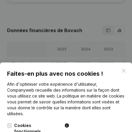
Données financières
de Bovach
2025
2024
2023
2
Bénéfices/pertes
€
135 315
€
98 916
€
82 222
€
82 
Clo
Faites-en plus avec nos cookies !
Capitaux propres
€
48 718
€
48 404
€
47 488
€
45 
Afin d'optimiser votre expérience d'utilisateur,
Companyweb recueille des informations sur la façon dont
Marge brute
€
180 742
€
132 049
€
110 552
€
109 
vous utilisez ce site web.
La politique en matière de cookies
vous permet de savoir quelles informations sont visées et
vous donne le contrôle sur la manière dont elles sont
utilisées.
Cookies
Publications
de Bovach
fonctionnels