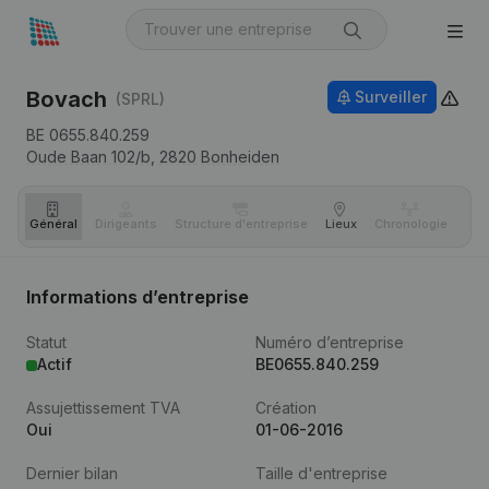
Bovach
Surveiller
(SPRL)
BE 0655.840.259
Oude Baan 102/b,
2820
Bonheiden
Général
Dirigeants
Structure d'entreprise
Lieux
Chronologie
Com
Informations d’entreprise
Statut
Numéro d’entreprise
Actif
BE0655.840.259
Assujettissement TVA
Création
Oui
01-06-2016
Dernier bilan
Taille d'entreprise