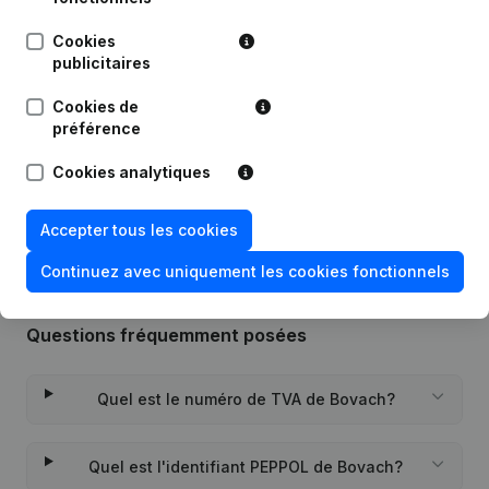
Cookies
Date
Publication
publicitaires
Siège Social - Modification Forme
Cookies de
14-07-2025
Juridique
(NL)
préférence
Cookies analytiques
Rubrique Constitution (Nouvelle
03-06-2016
Personne Morale, Ouverture
Succursale, etc...)
(NL)
Accepter tous les cookies
Continuez avec uniquement les cookies fonctionnels
Questions fréquemment posées
Quel est le numéro de TVA de Bovach?
Quel est l'identifiant PEPPOL de Bovach?