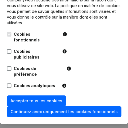
vous utilisez ce site web.
La politique en matière de cookies
vous permet de savoir quelles informations sont visées et
vous donne le contrôle sur la manière dont elles sont
utilisées.
Publications
de O'5 Accountancy
Cookies
fonctionnels
Date
Publication
Cookies
publicitaires
Statuts (Traduction, Coordination,
Autres Modifications, …) -
Cookies de
28-12-2023
Modification Forme Juridique - But -
préférence
Demissions - Nominations
(NL)
Cookies analytiques
Appellation - But - Assemblée
28-02-2017
générale
(NL)
Accepter tous les cookies
Rubrique Constitution (Nouvelle
Continuez avec uniquement les cookies fonctionnels
21-03-2016
Personne Morale, Ouverture
Succursale, etc...)
(NL)