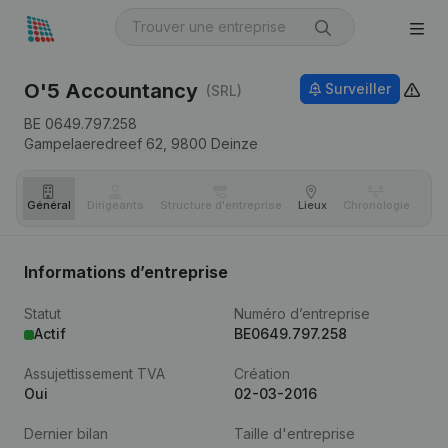
O'5 Accountancy
Surveiller
(SRL)
BE 0649.797.258
Gampelaeredreef 62,
9800
Deinze
Général
Dirigeants
Structure d'entreprise
Lieux
Chronologie
Com
Informations d’entreprise
Statut
Numéro d’entreprise
Actif
BE0649.797.258
Assujettissement TVA
Création
Oui
02-03-2016
Dernier bilan
Taille d'entreprise