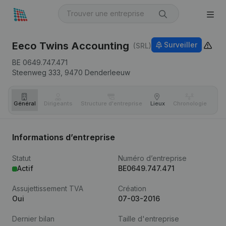
Eeco Twins Accounting
Surveiller
(SRL)
BE 0649.747.471
Steenweg 333,
9470
Denderleeuw
Général
Dirigeants
Structure d'entreprise
Lieux
Chronologie
Com
Informations d’entreprise
Statut
Numéro d’entreprise
Actif
BE0649.747.471
Assujettissement TVA
Création
Oui
07-03-2016
Dernier bilan
Taille d'entreprise