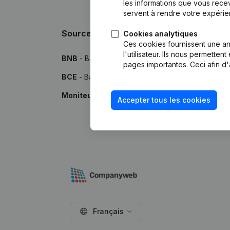
les informations que vous recev
servent à rendre votre expérie
Sources
Cookies analytiques
Ces cookies fournissent une ana
l'utilisateur. Ils nous permette
BNB
- Banque Nationale de Belgique
pages importantes. Ceci afin d'
BCE
- Banque-Carrefour des Entreprises
Moniteur
- Publications par le Moniteur Belge
Accepter tous les cookies
Français