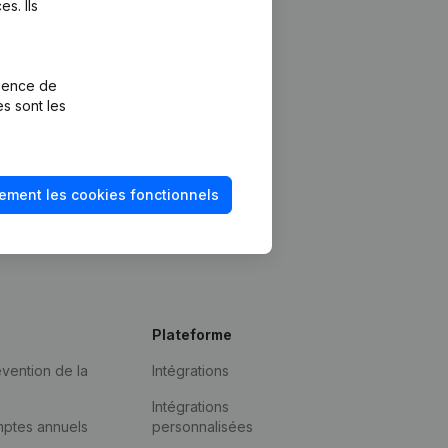
s. Ils
rience de
es sont les
ement les cookies fonctionnels
Plateforme
vention de la
Intégrations
Intégrations
mptes annuels
personnalisées