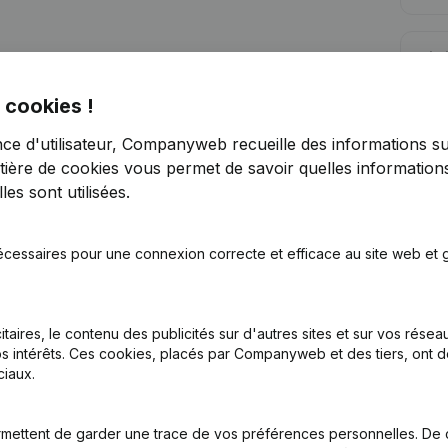
Lim
 cookies !
nce d'utilisateur, Companyweb recueille des informations su
tière de cookies
vous permet de savoir quelles informations
es sont utilisées.
Vous recherchez plus d’informations su
Consulter la santé en un coup d'oeil
écessaires pour une connexion correcte et efficace au site web et g
Choisissez des informations rapides ou des détails gran
Recevez des mises à jour sur les développements impo
itaires, le contenu des publicités sur d'autres sites et sur vos rése
Essayer gratuitement
Découvrir plus
s intérêts. Ces cookies, placés par Companyweb et des tiers, ont d
iaux.
Essai gratuit de 7 jours, aucune carte de crédit requise.
mettent de garder une trace de vos préférences personnelles. De 