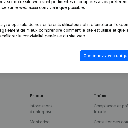
ez sur notre site web sont pertinentes et adaptées à vos préférence
nce sur le web aussi conviviale que possible.
lyse optimale de nos différents utilisateurs afin d'améliorer l'expé
nt également de mieux comprendre comment le site est utilisé et quell
améliorer la convivialité générale du site web.
Continuez avec uniqu
Produit
Thème
Informations
Compliance et pré
d’entreprise
fraude
Monitoring
Consulter des co