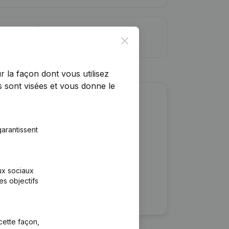
ite de crédit
Close
r la façon dont vous utilisez
 sont visées et vous donne le
r cette entreprise ?
arantissent
ulaires
rtants
aux sociaux
es objectifs
cette façon,