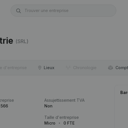
rie
(SRL)
re d'entreprise
Lieux
Chronologie
Compt
Bar
reprise
Assujettissement TVA
.566
Non
Taille d'entreprise
Micro
0 FTE