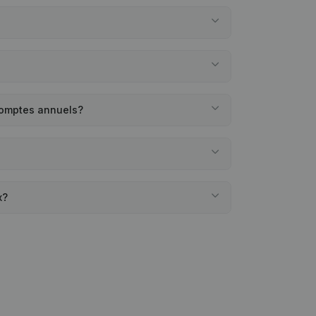
comptes annuels?
x?