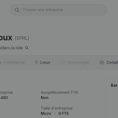
doux
(SPRL)
Villers-la-Ville
re d'entreprise
Lieux
Chronologie
Compt
Bar
reprise
Assujettissement TVA
.450
Non
Taille d'entreprise
Micro
0 FTE