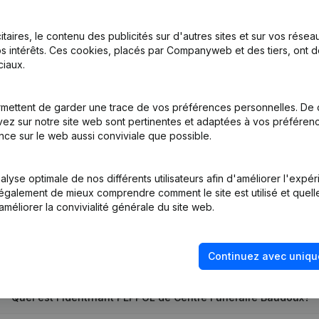
itaires, le contenu des publicités sur d'autres sites et sur vos rése
s intérêts. Ces cookies, placés par Companyweb et des tiers, ont d
nations
iaux.
mettent de garder une trace de vos préférences personnelles. De 
ez sur notre site web sont pertinentes et adaptées à vos préférence
tion (Nouvelle Personne Morale, Ouverture Succursale, etc...)
nce sur le web aussi conviviale que possible.
lyse optimale de nos différents utilisateurs afin d'améliorer l'expé
nt également de mieux comprendre comment le site est utilisé et quell
améliorer la convivialité générale du site web.
Quel est le numéro d'entreprise de Centre Funeraire Baudoux?
Continuez avec uniqu
Quel est l'identifiant PEPPOL de Centre Funeraire Baudoux?