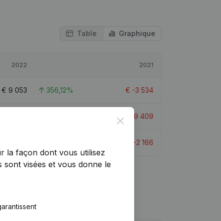
Table
Graphique
2022
2021
€
9 053
356,12%
€
-3 534
€
-10 357
46,64%
€
-19 409
Close
€
12 196
663,17%
€
-2 166
r la façon dont vous utilisez
 sont visées et vous donne le
arantissent