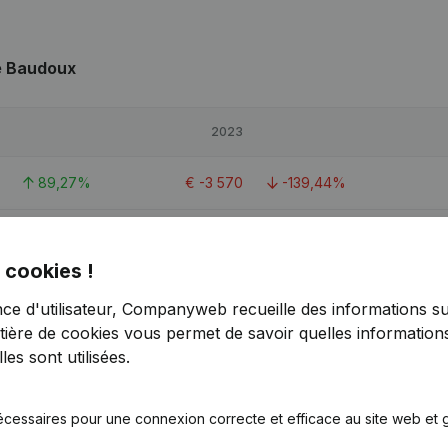
e Baudoux
2023
89,27%
€
-3 570
-139,44%
-2,75%
€
-13 927
-34,47%
 cookies !
-1,04%
€
-189
-101,55%
nce d'utilisateur, Companyweb recueille des informations su
tière de cookies
vous permet de savoir quelles informations
es sont utilisées.
x
écessaires pour une connexion correcte et efficace au site web et g