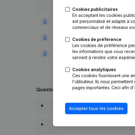
Date
Publication
Cookies publicitaires
En acceptant les cookies public
est personnalisé et adapté à vo
14-01-2022
Demissions, Nomi
commerciaux et de réseaux soc
13-06-2017
Siège Social
Cookies de préférence
Les cookies de préférence per
les informations que vous recev
10-03-2016
Rubrique Constitu
servent à rendre votre expérie
Cookies analytiques
Ces cookies fournissent une ana
l'utilisateur. Ils nous permette
pages importantes. Ceci afin d'
Questions fréquemment posées
Accepter tous les cookies