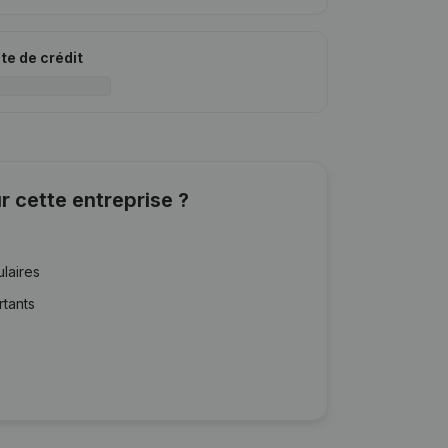
ite de crédit
r cette entreprise ?
ulaires
rtants