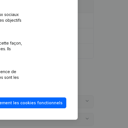
aux sociaux
es objectifs
cette façon,
s. Ils
rience de
es sont les
ement les cookies fonctionnels