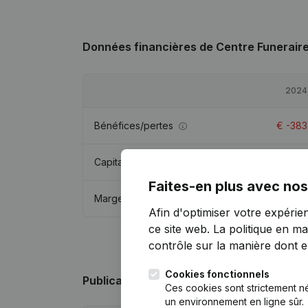
Données financières
de Centre Funerair
2024
Bénéfices/pertes
€
-383
Capitaux propres
€
-14 310
Faites-en plus avec nos
Marge brute
€
-191
Afin d'optimiser votre expérie
ce site web.
La politique en ma
contrôle sur la manière dont ell
Cookies fonctionnels
Publications
de Centre Funeraire Baudou
Ces cookies sont strictement n
un environnement en ligne sûr.