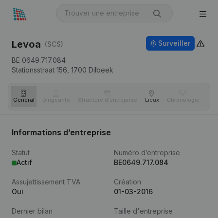
Levoa
Surveiller
(SCS)
BE 0649.717.084
Stationsstraat 156,
1700
Dilbeek
Général
Dirigeants
Structure d'entreprise
Lieux
Chronologie
Com
Informations d’entreprise
Statut
Numéro d’entreprise
Actif
BE0649.717.084
Assujettissement TVA
Création
Oui
01-03-2016
Dernier bilan
Taille d'entreprise