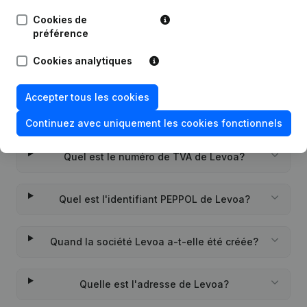
Rubrique Constitution (Nouvelle
Cookies de
17-03-2016
Personne Morale, Ouverture
préférence
Succursale, etc...)
(NL)
Cookies analytiques
Accepter tous les cookies
Questions fréquemment posées
Continuez avec uniquement les cookies fonctionnels
Quel est le numéro de TVA de Levoa?
Quel est l'identifiant PEPPOL de Levoa?
Quand la société Levoa a-t-elle été créée?
Quelle est l'adresse de Levoa?