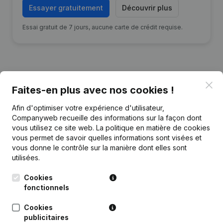
Essayer gratuitement
Découvrir plus
Essai gratuit de 7 jours, aucune carte de crédit requise.
Clo
Faites-en plus avec nos cookies !
Publications
de Levoa
Afin d'optimiser votre expérience d'utilisateur,
Companyweb recueille des informations sur la façon dont
Date
Publication
vous utilisez ce site web.
La politique en matière de cookies
vous permet de savoir quelles informations sont visées et
05-12-2024
Siège Social
(NL)
vous donne le contrôle sur la manière dont elles sont
utilisées.
Statuts (Traduction, Coordination,
17-06-2024
Autres Modifications, …) -
Cookies
Modification Forme Juridique
(NL)
fonctionnels
Cookies
22-12-2017
But
(NL)
publicitaires