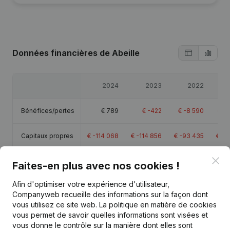
Données financières
de Abeille
2024
2023
2022
Bénéfices/pertes
€
789
€
-422
€
-8 590
€
-1
Capitaux propres
€
-114 068
€
-114 856
€
-93 435
€
-8
Clo
Marge brute
€
19 828
€
18 915
€
18 359
€
Faites-en plus avec nos cookies !
Afin d'optimiser votre expérience d'utilisateur,
Personnel
1
1
Companyweb recueille des informations sur la façon dont
vous utilisez ce site web.
La politique en matière de cookies
vous permet de savoir quelles informations sont visées et
vous donne le contrôle sur la manière dont elles sont