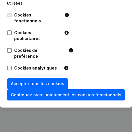
utilisées.
Publications
de Abeille
Cookies
fonctionnels
Date
Publication
Cookies
publicitaires
Statuts (Traduction, Coordination,
Autres Modifications, …) - Siège
26-06-2025
Cookies de
Social - Divers - Demissions -
préférence
Nominations
(NL)
Cookies analytiques
Modification Forme Juridique -
03-11-2023
Demissions - Nominations
(NL)
Accepter tous les cookies
Rubrique Constitution (Nouvelle
17-03-2016
Personne Morale, Ouverture
Continuez avec uniquement les cookies fonctionnels
Succursale, etc...)
(NL)