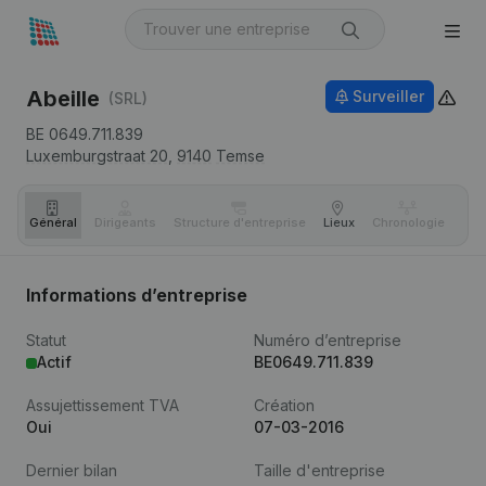
Abeille
Surveiller
(SRL)
BE 0649.711.839
Luxemburgstraat 20,
9140
Temse
Général
Dirigeants
Structure d'entreprise
Lieux
Chronologie
Com
Informations d’entreprise
Statut
Numéro d’entreprise
Actif
BE0649.711.839
Assujettissement TVA
Création
Oui
07-03-2016
Dernier bilan
Taille d'entreprise