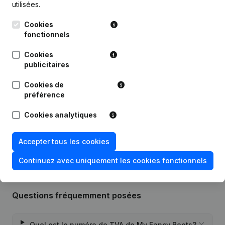
utilisées.
Publications
de My Fancy Boots
Cookies
fonctionnels
Date
Publication
Cookies
publicitaires
16-04-2019
Demissions - Nominations
(NL)
Cookies de
préférence
09-05-2016
Demissions - Nominations
(NL)
Cookies analytiques
Rubrique Constitution (Nouvelle
17-03-2016
Personne Morale, Ouverture
Succursale, etc...)
(NL)
Accepter tous les cookies
Continuez avec uniquement les cookies fonctionnels
Questions fréquemment posées
Quel est le numéro de TVA de My Fancy Boots?