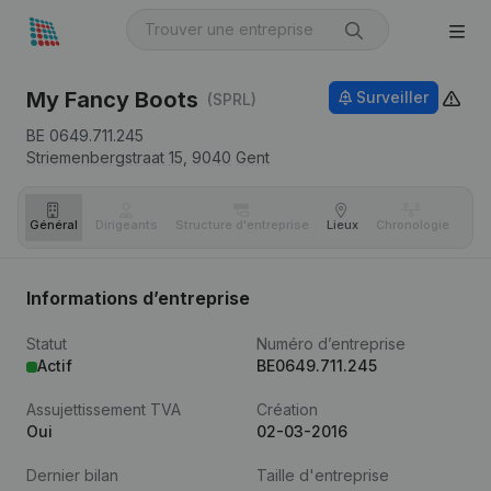
My Fancy Boots
Surveiller
(SPRL)
BE 0649.711.245
Striemenbergstraat 15,
9040
Gent
Général
Dirigeants
Structure d'entreprise
Lieux
Chronologie
Com
Informations d’entreprise
Statut
Numéro d’entreprise
Actif
BE0649.711.245
Assujettissement TVA
Création
Oui
02-03-2016
Dernier bilan
Taille d'entreprise