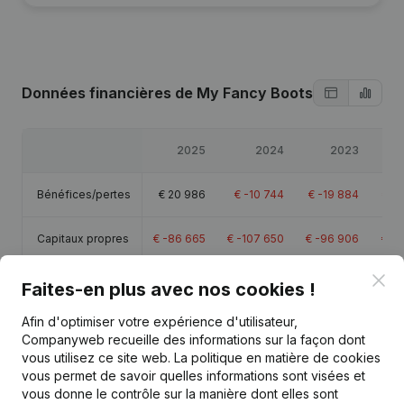
Données financières
de My Fancy Boots
2025
2024
2023
Bénéfices/pertes
€
20 986
€
-10 744
€
-19 884
€
-4
Capitaux propres
€
-86 665
€
-107 650
€
-96 906
€
-7
Clo
Marge brute
€
34 007
€
25 458
€
18 371
€
-3
Faites-en plus avec nos cookies !
Afin d'optimiser votre expérience d'utilisateur,
Personnel
0,1
0,8
1
Companyweb recueille des informations sur la façon dont
vous utilisez ce site web.
La politique en matière de cookies
vous permet de savoir quelles informations sont visées et
vous donne le contrôle sur la manière dont elles sont