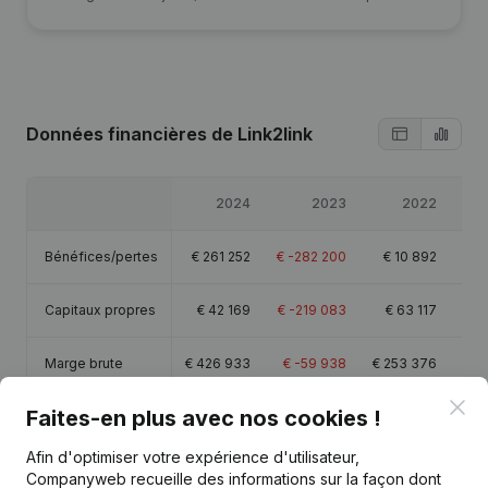
Données financières
de Link2link
2024
2023
2022
Bénéfices/pertes
€
261 252
€
-282 200
€
10 892
Capitaux propres
€
42 169
€
-219 083
€
63 117
€
Marge brute
€
426 933
€
-59 938
€
253 376
€
2
Clo
Faites-en plus avec nos cookies !
Personnel
1,5
3,2
3,6
Afin d'optimiser votre expérience d'utilisateur,
Companyweb recueille des informations sur la façon dont