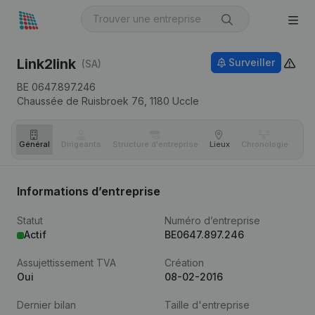
Link2link
Surveiller
(SA)
BE 0647.897.246
Chaussée de Ruisbroek 76,
1180
Uccle
Général
Dirigeants
Structure d'entreprise
Lieux
Chronologie
Com
Informations d’entreprise
Statut
Numéro d’entreprise
Actif
BE0647.897.246
Assujettissement TVA
Création
Oui
08-02-2016
Dernier bilan
Taille d'entreprise