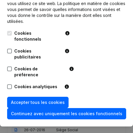
vous utilisez ce site web.
La politique en matière de cookies
vous permet de savoir quelles informations sont visées et
Publications
de Link2link
vous donne le contrôle sur la manière dont elles sont
utilisées.
Cookies
Date
Publication
fonctionnels
Statuts (Traduction, Coordination,
Cookies
Autres Modifications, …) -
publicitaires
17-02-2021
Modification Forme Juridique -
Denomination - But - Capital, Actions
- Demissions, Nominations
Cookies de
préférence
Siège Social - Demissions -
20-05-2019
Cookies analytiques
Nominations
(NL)
11-01-2017
Siège Social
Accepter tous les cookies
Continuez avec uniquement les cookies fonctionnels
02-12-2016
Denomination
26-07-2016
Siège Social