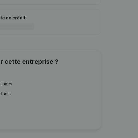
ite de crédit
r cette entreprise ?
ulaires
rtants