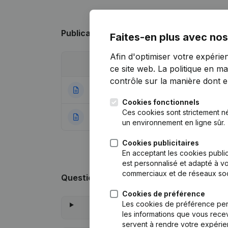
Publications
de V.K.
Faites-en plus avec nos
Afin d'optimiser votre expérie
Date
Publication
ce site web.
La politique en ma
contrôle sur la manière dont ell
21-05-2024
Modification(s) S
Cookies fonctionnels
Ces cookies sont strictement n
08-01-2016
Rubrique Constitu
un environnement en ligne sûr.
Cookies publicitaires
En acceptant les cookies public
est personnalisé et adapté à vo
commerciaux et de réseaux soc
Questions fréquemment posées
Cookies de préférence
Les cookies de préférence per
les informations que vous recev
servent à rendre votre expérie