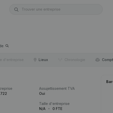
de
re d'entreprise
Lieux
Chronologie
Compt
Bar
reprise
Assujettissement TVA
.722
Oui
Taille d'entreprise
N/A
0 FTE