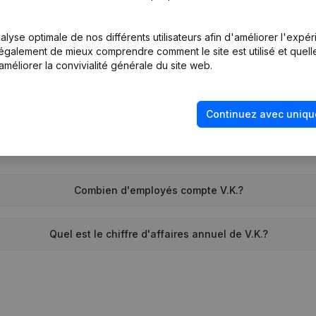
Quel est l'identifiant PEPPOL de V.K.?
lyse optimale de nos différents utilisateurs afin d'améliorer l'expé
nt également de mieux comprendre comment le site est utilisé et quell
Quand la société V.K. a-t-elle été créée?
améliorer la convivialité générale du site web.
Quelle est l'adresse de V.K.?
Continuez avec uniqu
nd remonte la dernière fois que V.K. a déposé des comptes an
Combien d'employés compte V.K.?
Quel est le chiffre d'affaires annuel de V.K.?