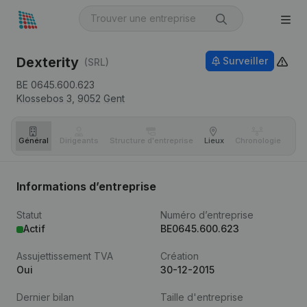
Dexterity
Surveiller
(SRL)
BE 0645.600.623
Klossebos 3,
9052
Gent
Général
Dirigeants
Structure d'entreprise
Lieux
Chronologie
Com
Informations d’entreprise
Statut
Numéro d’entreprise
Actif
BE0645.600.623
Assujettissement TVA
Création
Oui
30-12-2015
Dernier bilan
Taille d'entreprise