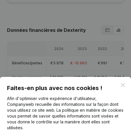
Données financières
de Dexterity
2024
2023
2022
2021
Bénéfices/pertes
€
5 978
€
-10 993
€
691
€
197
Capitaux propres
€
16 139
€
10 161
€
21 154
€
20 463
Clo
Faites-en plus avec nos cookies !
Marge brute
€
8 505
€
-6 391
€
2 404
€
5 262
Afin d'optimiser votre expérience d'utilisateur,
Companyweb recueille des informations sur la façon dont
vous utilisez ce site web.
La politique en matière de cookies
vous permet de savoir quelles informations sont visées et
vous donne le contrôle sur la manière dont elles sont
Publications
de Dexterity
utilisées.