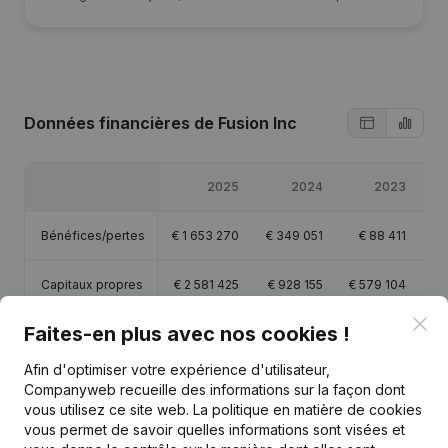
Données financières
de Fusion Inc
2025
2024
2023
Bénéfices/pertes
€
1 653 270
€
349 051
€
88 411
€
Capitaux propres
€
2 581 425
€
928 155
€
579 104
€
4
Clo
Faites-en plus avec nos cookies !
Marge brute
€
1 734 996
€
665 394
€
345 927
€
Afin d'optimiser votre expérience d'utilisateur,
Companyweb recueille des informations sur la façon dont
vous utilisez ce site web.
La politique en matière de cookies
vous permet de savoir quelles informations sont visées et