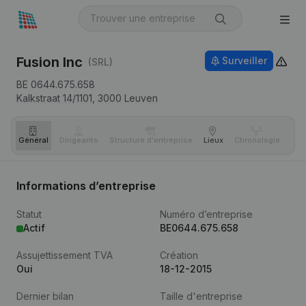
Fusion Inc
Surveiller
(SRL)
BE 0644.675.658
Kalkstraat 14/1101,
3000
Leuven
Général
Dirigeants
Structure d'entreprise
Lieux
Chronologie
Com
Informations d’entreprise
Statut
Numéro d’entreprise
Actif
BE0644.675.658
Assujettissement TVA
Création
Oui
18-12-2015
Dernier bilan
Taille d'entreprise