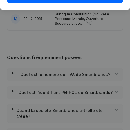
Rubrique Constitution (Nouvelle
22-12-2015
Personne Morale, Ouverture
Succursale, etc...)
(NL)
Questions fréquemment posées
Quel est le numéro de TVA de Smartbrands?
Quel est l'identifiant PEPPOL de Smartbrands?
Quand la société Smartbrands a-t-elle été
créée?