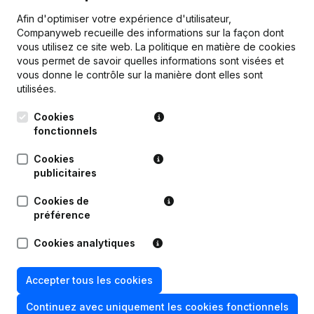
Afin d'optimiser votre expérience d'utilisateur,
Companyweb recueille des informations sur la façon dont
Publications
de Smartbrands
vous utilisez ce site web.
La politique en matière de cookies
vous permet de savoir quelles informations sont visées et
vous donne le contrôle sur la manière dont elles sont
Date
Publication
utilisées.
Cookies
Statuts (Traduction, Coordination,
fonctionnels
Autres Modifications, …) -
14-12-2022
Modification Forme Juridique -
Demissions - Nominations
(NL)
Cookies
publicitaires
Appellation - Capital - Actions -
Cookies de
Rubrique Restructuration (Fusion,
20-08-2018
Scission, Transfert Patrimoine, etc...)
préférence
(NL)
Cookies analytiques
Rubrique Restructuration (Fusion,
13-02-2018
Scission, Transfert Patrimoine, etc...)
Accepter tous les cookies
(NL)
Continuez avec uniquement les cookies fonctionnels
28-11-2017
Siège Social
(NL)