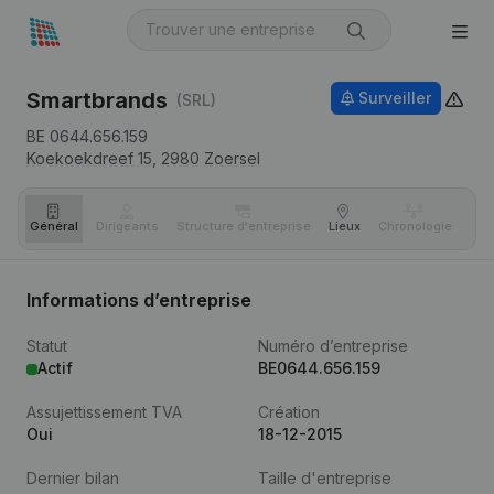
Smartbrands
Surveiller
(SRL)
BE 0644.656.159
Koekoekdreef 15,
2980
Zoersel
Général
Dirigeants
Structure d'entreprise
Lieux
Chronologie
Com
Informations d’entreprise
Statut
Numéro d’entreprise
Actif
BE0644.656.159
Assujettissement TVA
Création
Oui
18-12-2015
Dernier bilan
Taille d'entreprise