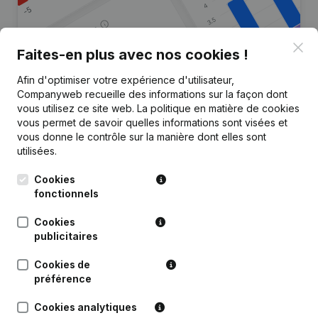
Clo
Faites-en plus avec nos cookies !
Afin d'optimiser votre expérience d'utilisateur,
Vous recherchez plus
Companyweb recueille des informations sur la façon dont
d’informations sur cette entreprise
vous utilisez ce site web.
La politique en matière de cookies
?
vous permet de savoir quelles informations sont visées et
vous donne le contrôle sur la manière dont elles sont
utilisées.
Consulter la santé en un coup d'oeil
Choisissez des informations rapides ou des détails
Cookies
granulaires
fonctionnels
Recevez des mises à jour sur les développements
Cookies
importants
publicitaires
Essayer gratuitement
Découvrir plus
Cookies de
préférence
Essai gratuit de 7 jours, aucune carte de crédit requise.
Cookies analytiques