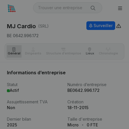
MJ Cardio
Surveiller
(SRL)
BE 0642.996.172
Général
Dirigeants
Structure d'entreprise
Lieux
Chronologie
Com
Informations d’entreprise
Statut
Numéro d’entreprise
Actif
BE0642.996.172
Assujettissement TVA
Création
Non
18-11-2015
Dernier bilan
Taille d'entreprise
2025
Micro
0 FTE